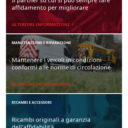
affidamento per migliorare
ULTERIORI INFORMAZIONI
MANUTENZIONE E RIPARAZIONE
Mantenere i veicoli in condizioni
Due manopole girevoli con posizioni precise di scatto.
conformi alle norme di circolazione
Nel sistema Ecosat è integrato un ricevitore GNSS multi-
costellazione (opzionale) che supporta le reti GPS o GLONASS,
ULTERIORI INFORMAZIONI
migliorando le prestazioni di localizzazione in termini di
precisione, continuità, disponibilità e affidabilità.
RICAMBI E ACCESSORI
Ricambi originali a garanzia
dell'affidabilità