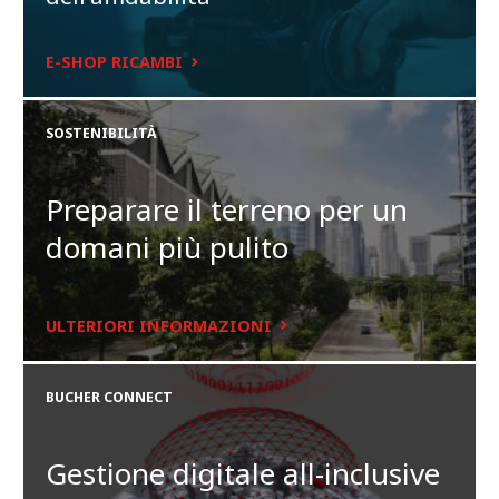
E-SHOP RICAMBI
Grande schermo a colori da 95 x 55 mm con regolazione della
SOSTENIBILITÀ
luminosità.
Preparare il terreno per un
domani più pulito
ULTERIORI INFORMAZIONI
Il sistema Ecosat memorizza i rapporti operativi giornalieri e i
contatori globali, che è possibile scaricare o stampare tramite
un collegamento seriale.
BUCHER CONNECT
Gestione digitale all-inclusive