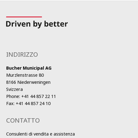
Inoltre, si ottiene l'accesso a Bucher Connect, che consente di
utilizzare il sistema di manutenzione preventiva per pianificare la
disponibilità della flotta e l'assistenza delle attrezzature,
garantendo in ultima analisi la massima operatività e l'efficienza
delle operazioni grazie alla possibilità di utilizzare l'attrezzatura
giusta per la giusta applicazione.
INDIRIZZO
Bucher Municipal AG
Murzlenstrasse 80
8166 Niederweningen
Svizzera
Phone:
+41 44 857 22 11
Fax:
+41 44 857 24 10
CONTATTO
Consulenti di vendita e assistenza