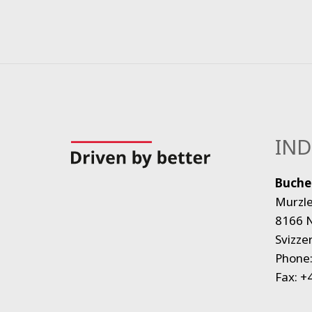
IND
Buche
Murzle
8166 
Svizze
Phone
Fax:
+4