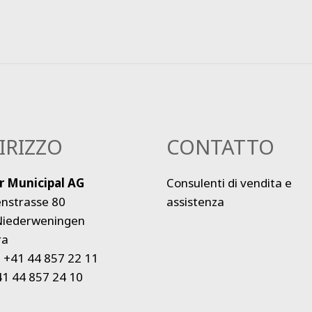
IRIZZO
CONTATTO
r Municipal AG
Consulenti di vendita e
nstrasse 80
assistenza
Niederweningen
ra
:
+41 44 857 22 11
1 44 857 24 10