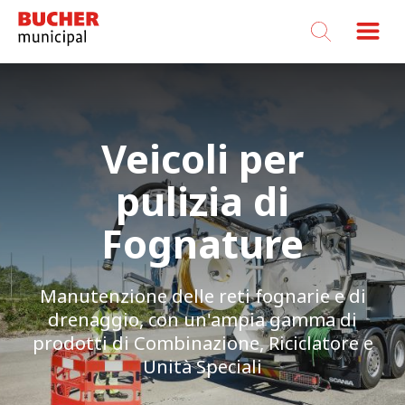
Bucher
Municipal
Veicoli per
pulizia di
Fognature
Manutenzione delle reti fognarie e di
drenaggio, con un'ampia gamma di
prodotti di Combinazione, Riciclatore e
Unità Speciali