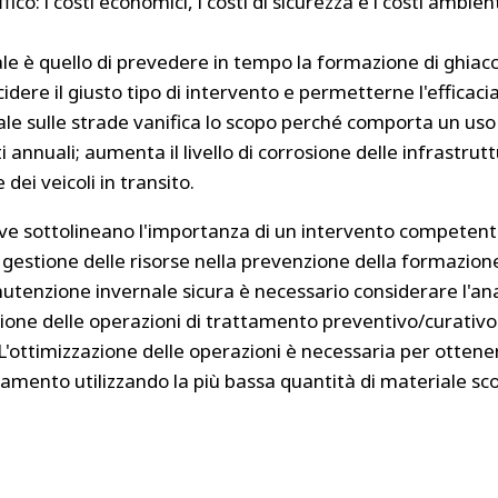
ffico: i costi economici, i costi di sicurezza e i costi ambien
ale è quello di prevedere in tempo la formazione di ghiacci
dere il giusto tipo di intervento e permetterne l'efficac
ale sulle strade vanifica lo scopo perché comporta un uso 
annuali; aumenta il livello di corrosione delle infrastrut
e dei veicoli in transito.
ave sottolineano l'importanza di un intervento competente
 gestione delle risorse nella prevenzione della formazione
tenzione invernale sicura è necessario considerare l'anal
zione delle operazioni di trattamento preventivo/curativo
 L'ottimizzazione delle operazioni è necessaria per otten
ttamento utilizzando la più bassa quantità di materiale sco