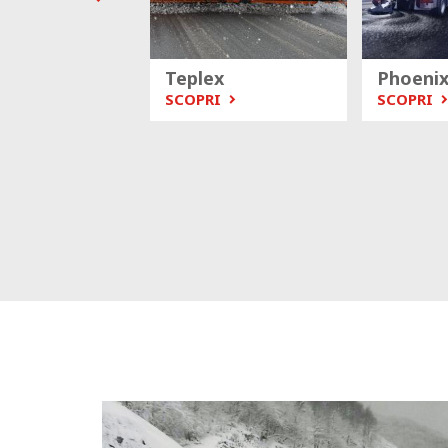
r
Teplex
Phoenix
I
SCOPRI
SCOPRI