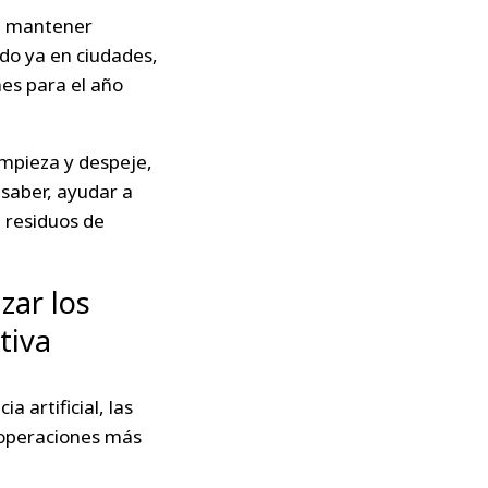
ra mantener
ndo ya en ciudades,
es para el año
impieza y despeje,
 saber, ayudar a
e residuos de
zar los
ativa
a artificial, las
 operaciones más