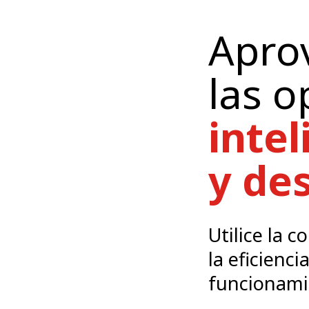
Apro
las o
inte
y de
Utilice la c
la eficienci
funcionami