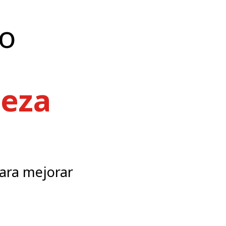
mo
ieza
 para mejorar