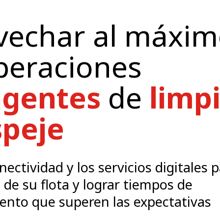
vechar al máxi
peraciones
ligentes
de
limp
speje
onectividad y los servicios digitales
a de su flota y lograr tiempos de
ento que superen las expectativas