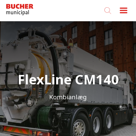
Bucher
Municipal
FlexLine CM140
FlexLine CM140
Kombianlæg
Kombianlæg