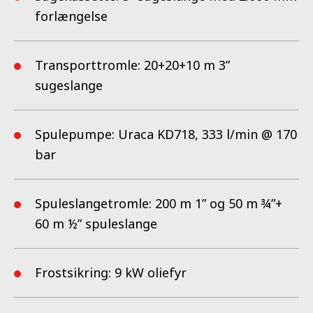
forlængelse
Transporttromle: 20+20+10 m 3”
sugeslange
Spulepumpe: Uraca KD718, 333 l/min @ 170
bar
Spuleslangetromle: 200 m 1” og 50 m ¾”+
60 m ½” spuleslange
Frostsikring: 9 kW oliefyr