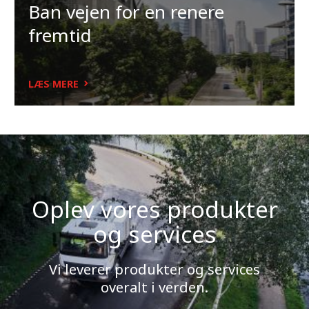
Ban vejen for en renere
fremtid
LÆS MERE
Oplev vores produkter
og services
Vi leverer produkter og services
overalt i verden.