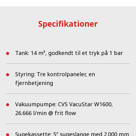
Designet og funktionerne i FlexLine CM140 giver dig det mest
fleksible og pålidelige arbejdsværktøj i marken. Med dette
Specifikationer
anlæg kan du forvente, at det kan klare selv de hårdeste
situationer takket være den enestående kombination af
størrelse, vægtfordeling, funktionalitet og specielle funktioner.
Tank: 14 m³, godkendt til et tryk på 1 bar
Styring: Tre kontrolpaneler, en
fjernbetjening
Vakuumpumpe: CVS VacuStar W1600,
26.666 l/min @ frit flow
Sugekassette: 5" sugeslange med 2.000 mm