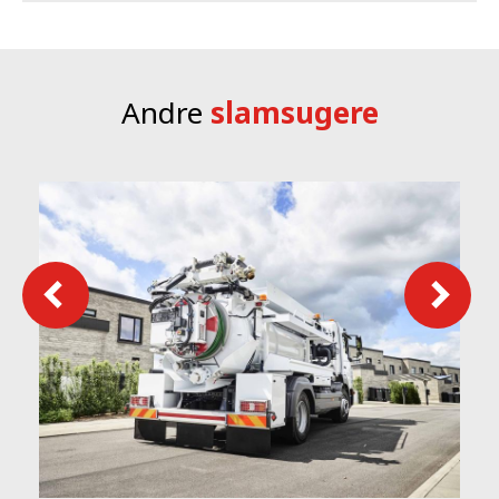
En filterenhed i rørsystemet
beskytter kompressoren
Andre
slamsugere
Filterenheden forhindrer, at slammet trænger ind i pumpen, hvis
tanken bliver fuld.