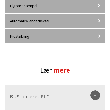
Flytbart stempel
Automatisk endedæksel
Frostsikring
Lær
mere
BUS-baseret PLC