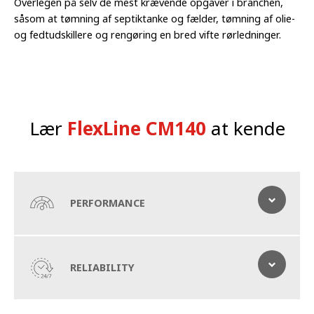
Overlegen på selv de mest krævende opgaver i branchen,
såsom at tømning af septiktanke og fælder, tømning af olie-
og fedtudskillere og rengøring en bred vifte rørledninger.
Lær
FlexLine CM140
at kende
PERFORMANCE
Højtydende slamsuger anlæg designet til udfordrende opgaver
RELIABILITY
En stor 14 m³ tank, en kraftfuld spulepumpe, ekstra
opbevaringsplads og ekstra optioner er nogle af de ting, der
får dette anlæg til at skille sig ud på ydeevne og komfort.
Kombinationsanlæg du kan stole på til de fleste opgaver