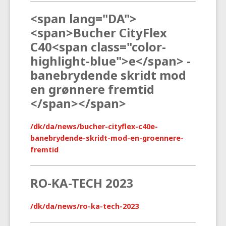
<span lang="DA">
<span>Bucher CityFlex
C40<span class="color-
highlight-blue">e</span> -
banebrydende skridt mod
en grønnere fremtid
</span></span>
/dk/da/news/bucher-cityflex-c40e-
banebrydende-skridt-mod-en-groennere-
fremtid
RO-KA-TECH 2023
/dk/da/news/ro-ka-tech-2023