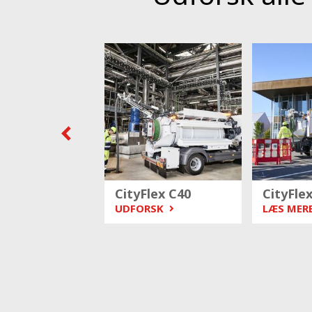
owa v65e
CityFlex C40
CityFle
ERE
UDFORSK
LÆS MER