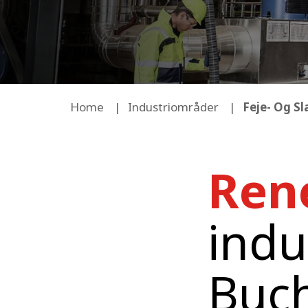
Home
Industriområder
Feje- Og S
Rene
ind
Buch