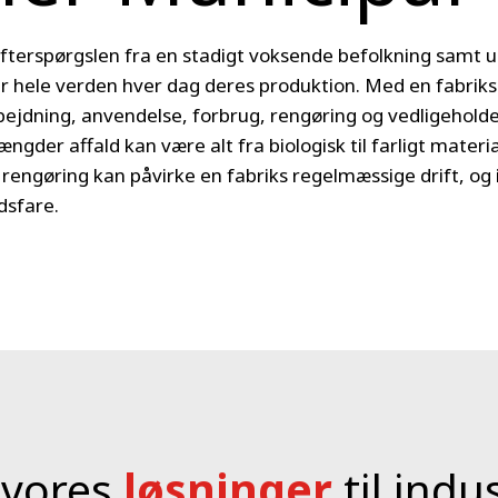
efterspørgslen fra en stadigt voksende befolkning samt 
er hele verden hver dag deres produktion. Med en fabriks
arbejdning, anvendelse, forbrug, rengøring og vedligeho
ngder affald kan være alt fra biologisk til farligt materi
r rengøring kan påvirke en fabriks regelmæssige drift, og 
dsfare.
 vores
løsninger
til indu