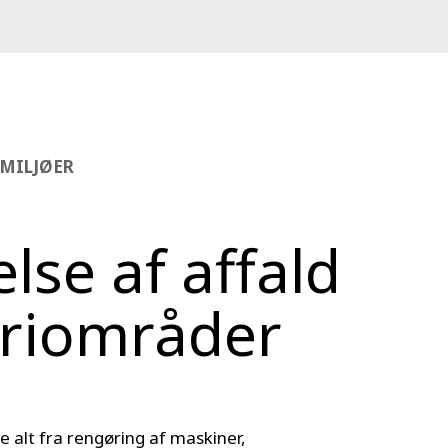
SMILJØER
else af affald
triområder
 alt fra rengøring af maskiner,