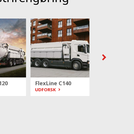
120
FlexLine C140
Remote Reel
UDFORSK
UDFORSK