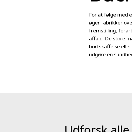
For at følge med 
øger fabrikker ov
fremstilling, for
affald. De store mæ
bortskaffelse elle
udgøre en sundhe
Udforsk alle