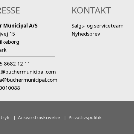
ESSE
KONTAKT
r Municipal A/S
Salgs- og serviceteam
jvej 15
Nyhedsbrev
ilkeborg
ark
5 8682 12 11
k@buchermunicipal.com
ra@buchermunicipal.com
20010088
ftryk
Ansvarsfraskrivelse
Privatlivspolitik