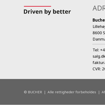
ADR
Buche
Lillehø
8600 S
Danm
Tel:
+4
salg.d
faktu
CVR: 
© BUCHER
|
Alle rettigheder forbeholdes
|
A