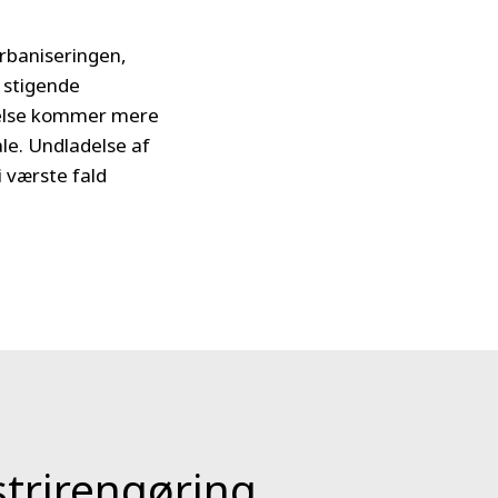
urbaniseringen,
 stigende
ldelse kommer mere
ale. Undladelse af
i værste fald
strirengøring