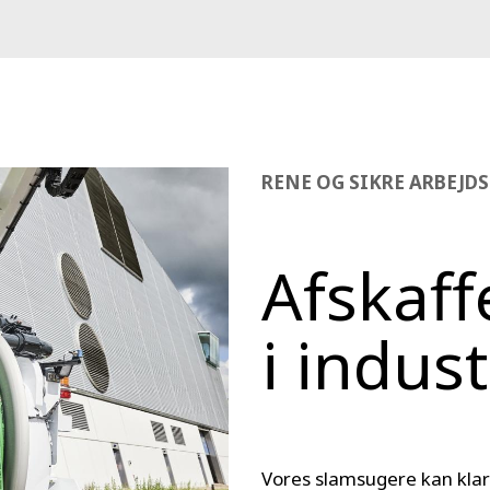
RENE OG SIKRE ARBEJD
Afskaff
i indus
Vores slamsugere kan klare