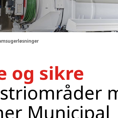
lamsugerløsninger
 og sikre
ustriområder 
er Municipal