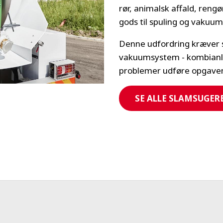
rør, animalsk affald, reng
gods til spuling og vakuu
Denne udfordring kræver 
vakuumsystem - kombianl
problemer udføre opgave
SE ALLE SLAMSUGER