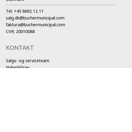
Tel:
+45 8682 12 11
salg.dk@buchermunicipal.com
faktura@buchermunicipal.com
CVR: 20010088
KONTAKT
Salgs- og serviceteam
Nyhedsbrev
SALG OG SERVICE
Produkter og services
Alle fejemaskiner
Alle slamsugere
Reservedele og tilbehør
Brugte biler
Lagerbiler