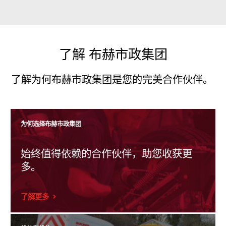
了解 布赫市政集团
了解为何布赫市政集团是您的完美合作伙伴。
为何选择布赫市政集团
大型彩色显示屏95毫米 x 55毫米，可调光。
始终值得依赖的合作伙伴，助您收获更
多。
了解更多
Ecocat控制单元可以存储全球日常操作数据，可通过串行连接下载或
打印。