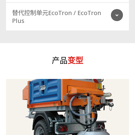
折叠式顶篷
替代控制单元EcoTron / EcoTron
Plus
旋转信标
冬季服务警告标志
产品
变型
爬梯
控制单元
料斗版本
撒布模式编程器
适用于各种撒布机的最新一代微处理器控制系统，在编程和直观显示
不同撒布参数方面具有最大灵活性：宽度、不对称性和投料量取决于
撒布控制器
车速。一体化控制箱中有六种不同工具。