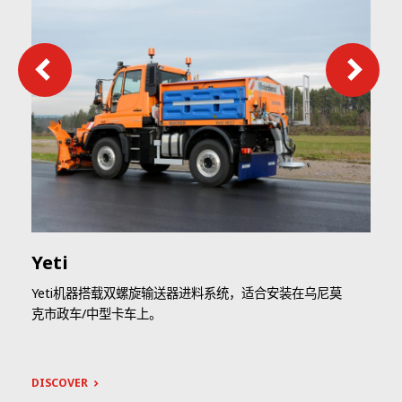
紧凑尺寸：宽175毫米，高115毫米，深65毫米。
Ecosat内置GSM/GPRS集成模块（选件），可实现业务数据传输。在
覆盖不良（例如隧道）的情况下，数据将被记录，并在连接恢复后立
即传输。
Yeti
Yeti机器搭载双螺旋输送器进料系统，适合安装在乌尼莫
克市政车/中型卡车上。
两个旋转旋钮，精确卡入位置。
Ecosat集成（选件）多星座GNSS接收机，支持GPS或GLONASS，以
DISCOVER
提高准确性、连续性、可用性和可靠性方面的本地化性能。