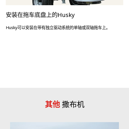
EcoTron / EcoTron Plus控制面板单元的尺寸紧凑，配有高分辨率图
形显示屏。EcoTron / EcoTron Plus基于传感器对距离相关的螺旋输
安装在拖车底盘上的Husky
送机速度和泵速进行监测，并保存所有相关工作数据。提供串行USB
接口端口，便于数据导出。
Husky可以安装在带有独立驱动系统的单轴或双轴拖车上。
其他
撒布机