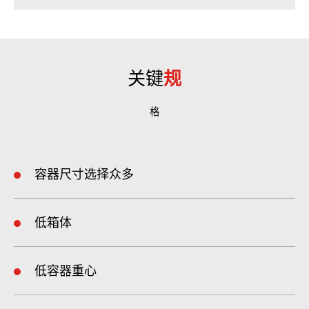
们在开发机器过程中运用的卓越技术专长。
卓越品质和长久寿命
高比例不锈钢确保撒布机（溜槽装置、撒布盘、脚插座和所有紧固件
均为不锈钢）寿命长久。设备安全罩也由不锈钢材料制成。
关键
规
格
容器尺寸选择众多
低箱体
低容器重心