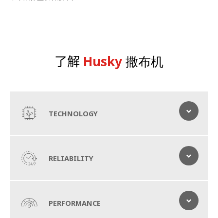
了解
Husky
撒布机
TECHNOLOGY
现代技术和螺旋输送器系统
RELIABILITY
Husky系列有Husky V和Husky W版本可供选择，两者配备不同数量
适配机器的螺旋输送器。Husky V系列撒布机配有一个螺旋输送器。
Husky W系列撒布机配有两个螺旋输送器，可应要求提供双舱容器。
性能可靠、表现出色的撒布机
PERFORMANCE
Husky系列撒布机以其卓越的可靠性、一流的服务和具有吸引力的性
价比而闻名。出色的设备外观和经过实践检验的组件进一步证明了我