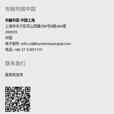
布赫市政中国
布赫市政 中国上海
上海市长宁区天山西路789号B栋404室
200335
中国
电子邮件:
info.cn@buchermunicipal.com
电话:
+86 21 52951131
车速可按5-90公里/小时进行模拟，分五档。当没有转速计连接、连接
损坏或撒布机必须在车辆不动时工作时，此功能非常有用。
联系我们
联系和支持
可通过串行接口端口将连续记录的所有工作数据连同整体信息导出到
外部存储介质（U盘）。