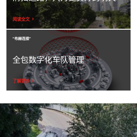
阅读全文
简单安全地调整最重要的撒布参数：计量宽度和不对称性。
“布赫连接”
全包数字化车队管理
了解更多
在配备不对称电气控制系统的撒布机上，此功能提供对撒布方向的完
全控制。屏幕显示因不对称类型而异：有或无反馈。可选择5个预设位
置。