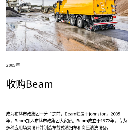
2005年
收购Beam
成为布赫市政集团一分子之前，Beam归属于Johnston。2005
年，Beam加入布赫市政集团大家庭。Beam成立于1972年，专为
多种应用场景设计并制造车载式清扫车和高压清洗设备。