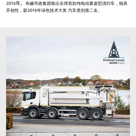
2016年，
布赫市政集团推出全球首款纯电动紧凑型清扫车，独具
开创性，获2016年绿色技术大奖 汽车类别第二名。