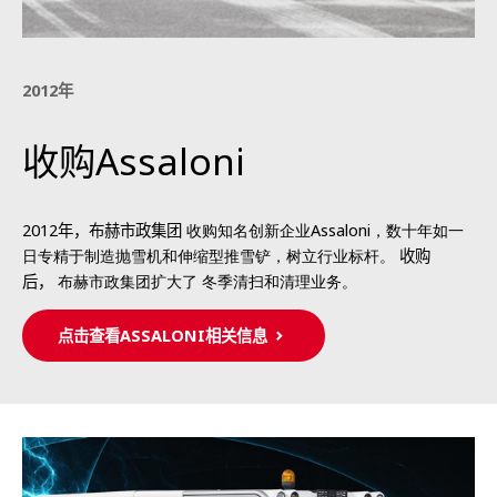
2012年
收购Assaloni
2012年，布赫市政集团
收购知名创新企业Assaloni，数十年如一
日专精于制造抛雪机和伸缩型推雪铲，树立行业标杆。
收购
后，
布赫市政集团扩大了 冬季清扫和清理业务。
点击查看ASSALONI相关信息