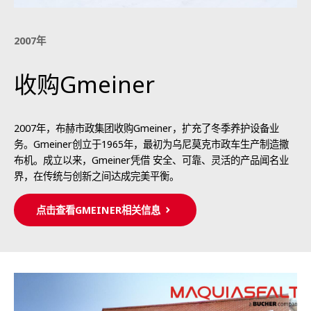
2007年
收购Gmeiner
2007年，布赫市政集团收购Gmeiner，扩充了冬季养护设备业
务。Gmeiner创立于1965年，最初为乌尼莫克市政车生产制造撒
布机。成立以来，Gmeiner凭借 安全、可靠、灵活的产品闻名业
界，在传统与创新之间达成完美平衡。
点击查看GMEINER相关信息