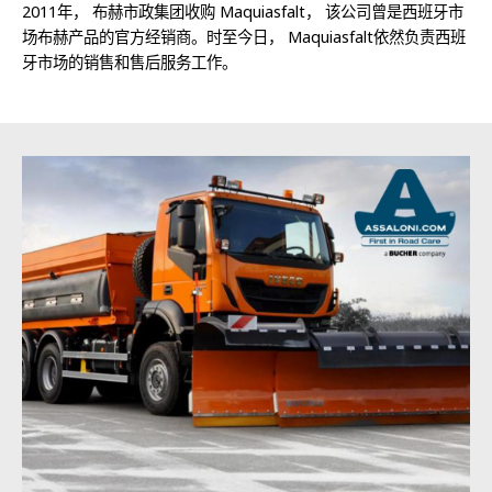
2011年， 布赫市政集团收购 Maquiasfalt， 该公司曾是西班牙市
场布赫产品的官方经销商。时至今日， Maquiasfalt依然负责西班
牙市场的销售和售后服务工作。