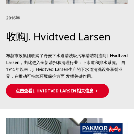
2016年
收购J. Hvidtved Larsen
布赫市政集团收购了丹麦下水道清洗吸污车清洁制造商J. Hvidtved
Larsen，由此进入全新清扫和清理行业：下水道和排水系统。
自
1915年以来，J. Hvidtved Larsen生产的下水道清洗设备享誉业
界，在推动可持续环境保护方面 发挥关键作用。
点击查看J. HVIDTVED LARSEN相关信息