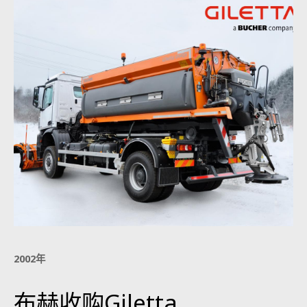
2002年
布赫收购Giletta