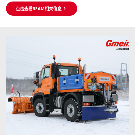
点击查看BEAM相关信息