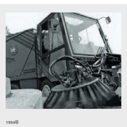
1994年