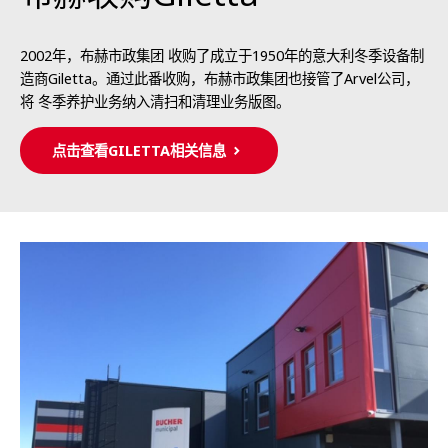
2002年，布赫市政集团 收购了成立于1950年的意大利冬季设备制
造商Giletta。通过此番收购，布赫市政集团也接管了Arvel公司，
将 冬季养护业务纳入清扫和清理业务版图。
点击查看GILETTA相关信息