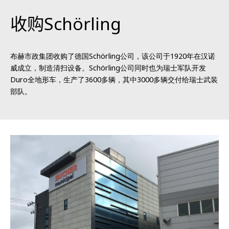
收购Schörling
布赫市政集团收购了德国Schörling公司，该公司于1920年在汉诺
威成立，制造清扫设备。Schörling公司同时也为瑞士军队开发
Duro全地形车，生产了3600多辆，其中3000多辆交付给瑞士武装
部队。