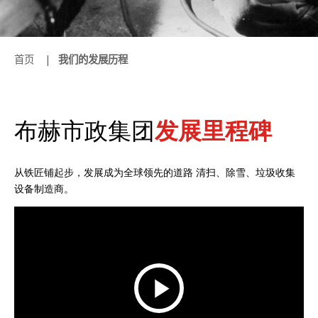
首页
我们的发展历程
布赫市政集团
发展里程碑
从铁匠铺起步，发展成为全球领先的
道路 清扫、除雪、垃圾收集
设备制造商。