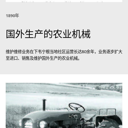
1890年
国外生产的农业机械
维护维修业务在下韦宁根当地社区运营长达80余年，业务逐步扩大
至进口、销售及维护国外生产的农业机械。