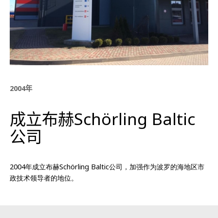
2004年
成立布赫Schörling Baltic
公司
2004年成立布赫Schörling Baltic公司，加强作为波罗的海地区市
政技术领导者的地位。