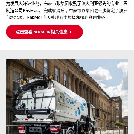
为发展大洋洲业务，布赫市政集团收购了澳大利亚领先的专业工程
制造公司PakMor。
完成收购后，
布赫市政集团进一步奠定了澳洲
市场地位。PakMor专长处理各类垃圾和循环利用业务。
点击查看PAKMOR相关信息