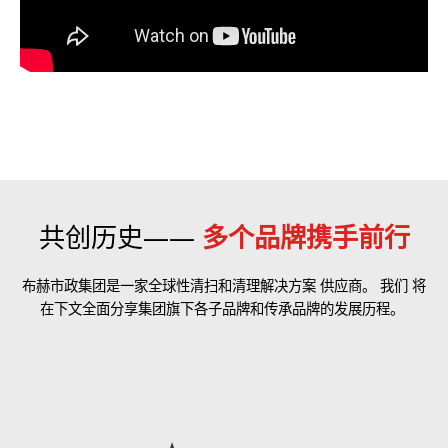
共创历史——
多个品牌携手前行
布赫市政集团是一家全球性清扫和清理解决方案 供应商。 我们 将
在下文全面分享集团旗下各子品牌和传承品牌的发展历程。