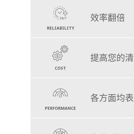
效率翻倍
RELIABILITY
清扫、吸尘和清洗，即使是最脏的地面也能
“
恢
统和表面刮刀的添加，能完美适应艰苦的工况
提高您的清
COST
深度清洗道路、街道和工业场所，配备大量扫
各方面均表
PERFORMANCE
清扫从步行区到街道、道路和工业场所的各类