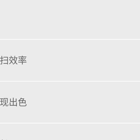
复原形
”
。
14
立方米的垃圾处理能力与强大的真空和高压清
。
扫效率
刷器和强大的水压系统。一台清扫车也能做得更多更好。
现出色
场地。这款大容量清扫车能够应对任何挑战。配备14立方米