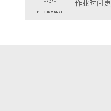
艰巨工作。
作业时间更
PERFORMANCE
最大容量为14立方米的大型垃圾斗可最大限