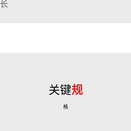
长
度延长清扫时间，提高整体作业效率。
关键
规
格