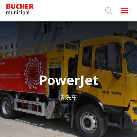
Bucher
Municipal
PowerJet
清洗车