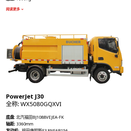
额定质量:
3163Kg
阅读更多
整备质量:
4002Kg
容积:
3320L
高压泵流量:
137L/min
最高压力:
14Mpa
PowerJet J30
全称: WX5080GQXVI
底盘
: 北汽福田BJ1088VEJEA-FK
轴距:
3360mm
发动机:
福田康明斯F3.8NS6B156