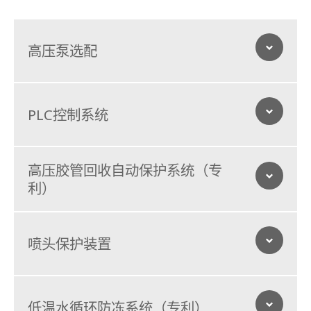
高压泵选配
高压泵选配
PLC控制系统
PLC控制系统
高压胶管回收自动保护系统（专
利）
高压胶管回收自动保护系统（专利）
WX5080GQXVI可选配德国SPECK高压泵，流量可达到215L/min；
喷头保护装置
喷头保护装置
低温水循环防冻系统（专利）