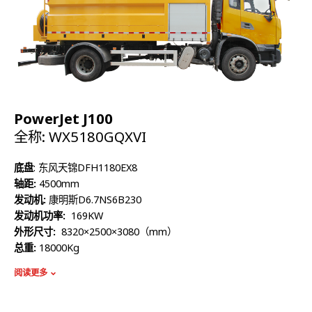
PowerJet J100
全称: WX5180GQXVI
底盘
: 东风天锦DFH1180EX8
轴距:
4500mm
发动机:
康明斯D6.7NS6B230
发动机功率:
169KW
外形尺寸:
8320×2500×3080（mm）
总重:
18000Kg
额定质量:
9335Kg
阅读更多
整备质量:
8470Kg
容积:
9800L
高压泵流量:
215L/min