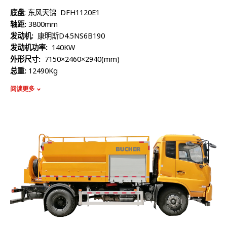
底盘
: 东风天锦 DFH1120E1
轴距:
3800mm
发动机:
康明斯D4.5NS6B190
发动机功率:
140KW
外形尺寸:
7150×2460×2940(mm)
总重:
12490Kg
额定质量:
5145Kg
阅读更多
整备质量:
7150Kg
容积:
5400L
高压泵流量:
215L/min
最高压力:
20Mpa