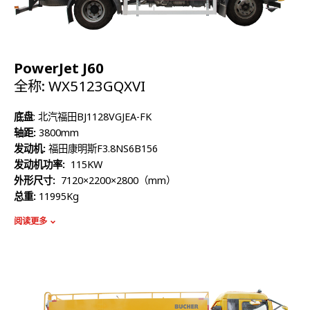
PowerJet J60
全称: WX5123GQXVI
底盘
: 北汽福田BJ1128VGJEA-FK
轴距:
3800mm
发动机:
福田康明斯F3.8NS6B156
发动机功率:
115KW
外形尺寸:
7120×2200×2800（mm）
总重:
11995Kg
额定质量:
5925Kg
阅读更多
整备质量:
5875Kg
容积:
6220L
高压泵流量:
215L/min
最高压力:
20Mpa