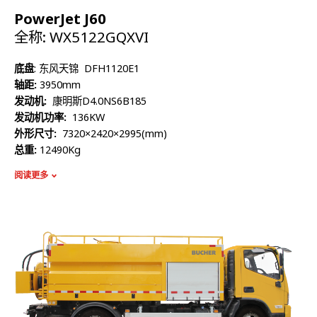
PowerJet J60
全称: WX5122GQXVI
底盘
: 东风天锦 DFH1120E1
轴距:
3950mm
发动机:
康明斯D4.0NS6B185
发动机功率:
136KW
外形尺寸:
7320×2420×2995(mm)
总重:
12490Kg
额定质量:
5510Kg
阅读更多
整备质量:
6785Kg
容积:
5780L
高压泵流量:
215L/min
最高压力:
20Mpa