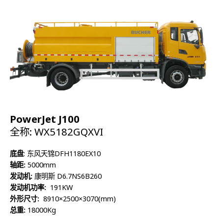
最高压力:
20Mpa
PowerJet J100
全称: WX5182GQXVI
底盘
: 东风天锦DFH1180EX10
轴距:
5000mm
发动机:
康明斯 D6.7NS6B260
发动机功率:
191KW
外形尺寸:
8910×2500×3070(mm)
总重:
18000Kg