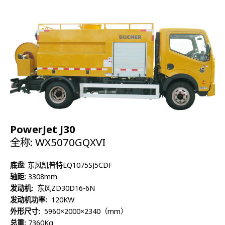
高压泵流量:
75L/min
最高压力:
150bar
PowerJet J30
全称: WX5070GQXVI
底盘
: 东风凯普特EQ1075SJ5CDF
轴距:
3308mm
发动机:
东风ZD30D16-6N
发动机功率:
120KW
外形尺寸:
5960×2000×2340（mm）
总重:
7360Kg