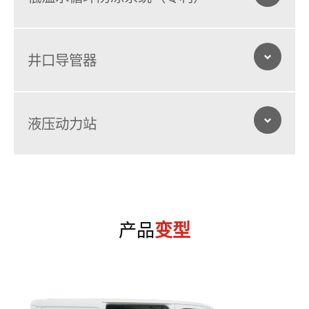
低温水循环防冻系统（专利）
井口导管器
运营维护系统快速灵活，安全可靠；控制面板操作界面简洁明了，能
快速响应用户操作，并且以更简单、更廉价、更可靠的方式诊断和修
井口导管器
WX5182GQXVI可选配德国URACA高压泵，流量可达到414L/min；
复潜在故障；
液压动力站
数字计算高压胶管进入管道的距离；
液压动力站
当高压胶管回收到设定距离时，自动降压保护；
保护操作人员安全。
减小喷头在管道内部的磨损，延长喷头使用寿命；
防止喷头在管道内部卡住；
产品
变型
利用独立的循环水泵；
保持车辆高压管路内部水处于流动状态；
满足北方低温地区冬季作业要求。