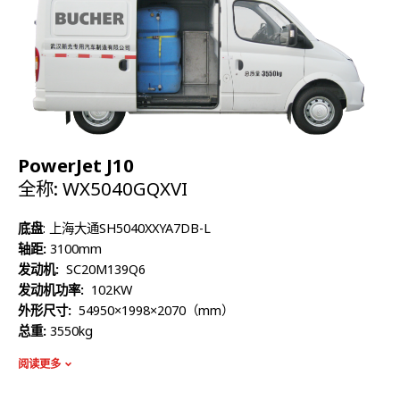
冬季加热保温系统
能有效的保护好高压软管；
通过将车辆前舱密封并做保温处理；
通过外置燃烧器给保温仓加热；
保温仓内单独配备高压管；
保证北方寒冷地区冬季作业。
利用底盘动力，输出液压动力源，可以驱动作业现场的各类液压工
具，尤其适合现场井内液压渣浆泵降水位。
PowerJet J10
全称: WX5040GQXVI
底盘
:
上海大通
SH5040XXYA7DB-L
轴距:
3100mm
发动机:
SC20M139Q6
发动机功率:
102KW
外形尺寸:
5
4950×1998×2070
（
mm
）
总重:
3550kg
额定质量:
2585kg
阅读更多
整备质量:
770kg
容积:
800L