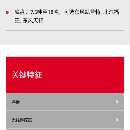
底盘：7.5吨至18吨，可选东风凯普特, 北汽福
田, 东风天锦
关键
特征
卷盘
无线遥控器