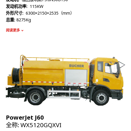
发动机功率:
115KW
外形尺寸:
6300×2150×2535（mm）
总重:
8275Kg
额定质量:
3150Kg
阅读更多
整备质量:
4930Kg
容积:
3300L
高压泵流量:
210L/min
最高压力:
16Mpa
PowerJet J60
全称: WX5120GQXVI