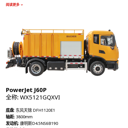
额定质量:
8330Kg
阅读更多
整备质量:
9475Kg
容积:
8740L
高压泵流量:
414L/min
最高压力:
17.5Mpa
PowerJet J60P
全称: WX5121GQXVI
底盘
: 东风天锦 DFH1120E1
轴距:
3800mm
发动机:
康明斯D4.5NS6B190