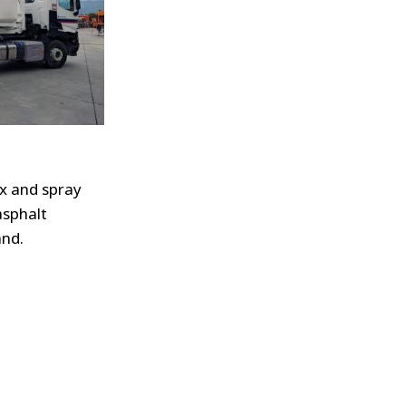
x and spray
asphalt
and.