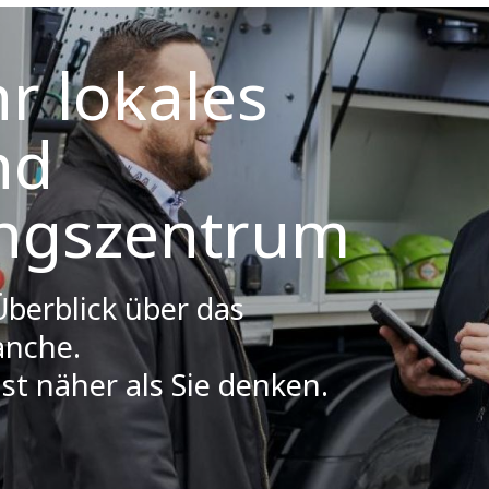
hr lokales
nd
ungszentrum
Überblick über das
anche.
ist näher als Sie denken.