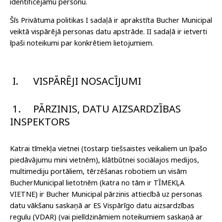
identificējamu personu.
Šīs Privātuma politikas I sadaļā ir aprakstīta Bucher Municipal
veiktā vispārējā personas datu apstrāde. II sadaļā ir ietverti
īpaši noteikumi par konkrētiem lietojumiem.
I.
VISPĀRĒJI NOSACĪJUMI
1.
PĀRZINIS, DATU AIZSARDZĪBAS
INSPEKTORS
Katrai tīmekļa vietnei (tostarp tiešsaistes veikaliem un īpašo
piedāvājumu mini vietnēm), klātbūtnei sociālajos medijos,
multimediju portāliem, tērzēšanas robotiem un visām
BucherMunicipal lietotnēm (katra no tām ir TĪMEKĻA
VIETNE) ir Bucher Municipal pārzinis attiecībā uz personas
datu vākšanu saskaņā ar ES Vispārīgo datu aizsardzības
regulu (VDAR) (vai pielīdzināmiem noteikumiem saskaņā ar