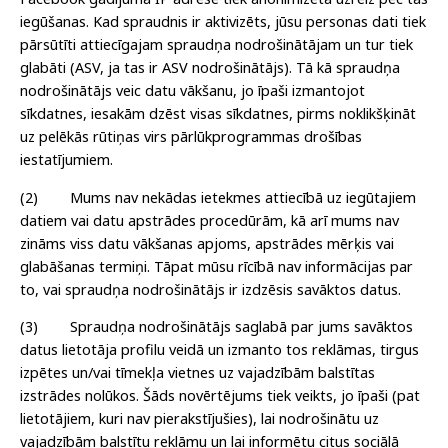
iegūšanas. Kad spraudnis ir aktivizēts, jūsu personas dati tiek
pārsūtīti attiecīgajam spraudņa nodrošinātājam un tur tiek
glabāti (ASV, ja tas ir ASV nodrošinātājs). Tā kā spraudņa
nodrošinātājs veic datu vākšanu, jo īpaši izmantojot
sīkdatnes, iesakām dzēst visas sīkdatnes, pirms noklikšķināt
uz pelēkās rūtiņas virs pārlūkprogrammas drošības
iestatījumiem.
(2) Mums nav nekādas ietekmes attiecībā uz iegūtajiem
datiem vai datu apstrādes procedūrām, kā arī mums nav
zināms viss datu vākšanas apjoms, apstrādes mērķis vai
glabāšanas termiņi. Tāpat mūsu rīcībā nav informācijas par
to, vai spraudņa nodrošinātājs ir izdzēsis savāktos datus.
(3) Spraudņa nodrošinātājs saglabā par jums savāktos
datus lietotāja profilu veidā un izmanto tos reklāmas, tirgus
izpētes un/vai tīmekļa vietnes uz vajadzībām balstītas
izstrādes nolūkos. Šāds novērtējums tiek veikts, jo īpaši (pat
lietotājiem, kuri nav pierakstījušies), lai nodrošinātu uz
vajadzībām balstītu reklāmu un lai informētu citus sociālā