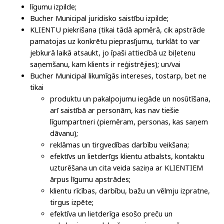
līgumu izpilde;
Bucher Municipal juridisko saistību izpilde;
KLIENTU piekrišana (tikai tādā apmērā, cik apstrāde
pamatojas uz konkrētu pieprasījumu, turklāt to var
jebkurā laikā atsaukt, jo īpaši attiecībā uz biļetenu
saņemšanu, kam klients ir reģistrējies); un/vai
Bucher Municipal likumīgās intereses, tostarp, bet ne
tikai
produktu un pakalpojumu iegāde un nosūtīšana,
arī saistībā ar personām, kas nav tiešie
līgumpartneri (piemēram, personas, kas saņem
dāvanu);
reklāmas un tirgvedības darbību veikšana;
efektīvs un lietderīgs klientu atbalsts, kontaktu
uzturēšana un cita veida saziņa ar KLIENTIEM
ārpus līgumu apstrādes;
klientu rīcības, darbību, bažu un vēlmju izpratne,
tirgus izpēte;
efektīva un lietderīga esošo preču un