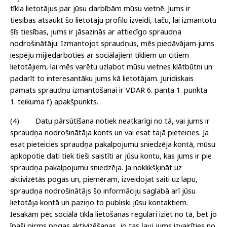
tīkla lietotājus par jūsu darbībām mūsu vietnē. Jums ir
tiesības atsaukt šo lietotāju profilu izveidi, taču, lai izmantotu
šīs tiesības, jums ir jāsazinās ar attiecīgo spraudņa
nodrošinātāju. Izmantojot spraudņus, mēs piedāvājam jums
iespēju mijiedarboties ar sociālajiem tīkliem un citiem
lietotājiem, lai mēs varētu uzlabot mūsu vietnes klātbūtni un
padarīt to interesantāku jums kā lietotājam. Juridiskais
pamats spraudņu izmantošanai ir VDAR 6. panta 1. punkta
1. teikuma f) apakšpunkts.
(4) Datu pārsūtīšana notiek neatkarīgi no tā, vai jums ir
spraudņa nodrošinātāja konts un vai esat tajā pieteicies. Ja
esat pieteicies spraudņa pakalpojumu sniedzēja kontā, mūsu
apkopotie dati tiek tieši saistīti ar jūsu kontu, kas jums ir pie
spraudņa pakalpojumu sniedzēja. Ja noklikšķināt uz
aktivizētās pogas un, piemēram, izveidojat saiti uz lapu,
spraudņa nodrošinātājs šo informāciju saglabā arī jūsu
lietotāja kontā un paziņo to publiski jūsu kontaktiem.
Iesakām pēc sociālā tīkla lietošanas regulāri iziet no tā, bet jo
īpaši pirms pogas aktivizēšanas, jo tas ļauj jums izvairīties no