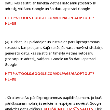
datu, kas saistīti ar tīmekļa vietnes lietošanu (tostarp IP
adresi), vākšanu Google un šo datu apstrādi Google:
HTTP://TOOLS.GOOGLE.COM/DLPAGE/GAOPTOUT?
HL=DE
(4) Turklāt, lejupielādējot un instalējot pārlūkprogrammas
spraudni, kas pieejams šajā saitē, jūs varat novērst sīkdatņu
ģenerēto datu, kas saistīti ar tīmekļa vietnes lietošanu
(tostarp IP adresi), vākšanu Google un šo datu apstrādi
Google:
HTTP://TOOLS.GOOGLE.COM/DLPAGE/GAOPTOUT?
HL=DE
.
Kā alternatīvu pārlūkprogrammas papildinājumam, jo īpaši
pārlūkošanai mobilajās ierīcēs, ir iespējams novērst Google
Analytics datu vākšanu,
KLIKŠĶINOT UZ ŠĪS SAITES
.Tiek