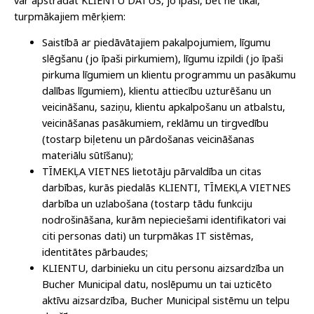
var apstrādāt KLIENTU DATUS, jo īpaši, bet ne tikai,
turpmākajiem mērķiem:
Saistībā ar piedāvātajiem pakalpojumiem, līgumu
slēgšanu (jo īpaši pirkumiem), līgumu izpildi (jo īpaši
pirkuma līgumiem un klientu programmu un pasākumu
dalības līgumiem), klientu attiecību uzturēšanu un
veicināšanu, saziņu, klientu apkalpošanu un atbalstu,
veicināšanas pasākumiem, reklāmu un tirgvedību
(tostarp biļetenu un pārdošanas veicināšanas
materiālu sūtīšanu);
TĪMEKĻA VIETNES lietotāju pārvaldība un citas
darbības, kurās piedalās KLIENTI, TĪMEKĻA VIETNES
darbība un uzlabošana (tostarp tādu funkciju
nodrošināšana, kurām nepieciešami identifikatori vai
citi personas dati) un turpmākas IT sistēmas,
identitātes pārbaudes;
KLIENTU, darbinieku un citu personu aizsardzība un
Bucher Municipal datu, noslēpumu un tai uzticēto
aktīvu aizsardzība, Bucher Municipal sistēmu un telpu