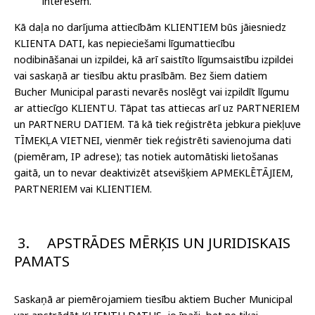
interesēm.
Kā daļa no darījuma attiecībām KLIENTIEM būs jāiesniedz
KLIENTA DATI, kas nepieciešami līgumattiecību
nodibināšanai un izpildei, kā arī saistīto līgumsaistību izpildei
vai saskaņā ar tiesību aktu prasībām. Bez šiem datiem
Bucher Municipal parasti nevarēs noslēgt vai izpildīt līgumu
ar attiecīgo KLIENTU. Tāpat tas attiecas arī uz PARTNERIEM
un PARTNERU DATIEM. Tā kā tiek reģistrēta jebkura piekļuve
TĪMEKĻA VIETNEI, vienmēr tiek reģistrēti savienojuma dati
(piemēram, IP adrese); tas notiek automātiski lietošanas
gaitā, un to nevar deaktivizēt atsevišķiem APMEKLĒTĀJIEM,
PARTNERIEM vai KLIENTIEM.
3.
APSTRĀDES MĒRĶIS UN JURIDISKAIS
PAMATS
Saskaņā ar piemērojamiem tiesību aktiem Bucher Municipal