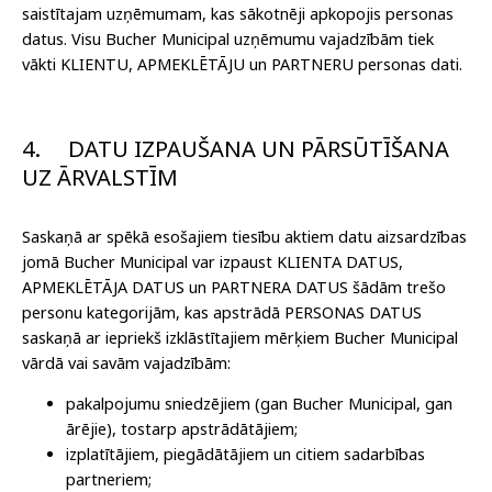
saistītajam uzņēmumam, kas sākotnēji apkopojis personas
datus. Visu Bucher Municipal uzņēmumu vajadzībām tiek
vākti KLIENTU, APMEKLĒTĀJU un PARTNERU personas dati.
4.
DATU IZPAUŠANA UN PĀRSŪTĪŠANA
UZ ĀRVALSTĪM
Saskaņā ar spēkā esošajiem tiesību aktiem datu aizsardzības
jomā Bucher Municipal var izpaust KLIENTA DATUS,
APMEKLĒTĀJA DATUS un PARTNERA DATUS šādām trešo
personu kategorijām, kas apstrādā PERSONAS DATUS
saskaņā ar iepriekš izklāstītajiem mērķiem Bucher Municipal
vārdā vai savām vajadzībām:
pakalpojumu sniedzējiem (gan Bucher Municipal, gan
ārējie), tostarp apstrādātājiem;
izplatītājiem, piegādātājiem un citiem sadarbības
partneriem;