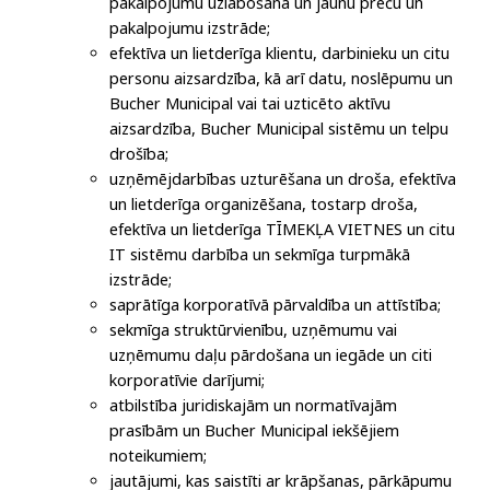
pakalpojumu uzlabošana un jaunu preču un
pakalpojumu izstrāde;
efektīva un lietderīga klientu, darbinieku un citu
personu aizsardzība, kā arī datu, noslēpumu un
Bucher Municipal vai tai uzticēto aktīvu
aizsardzība, Bucher Municipal sistēmu un telpu
drošība;
uzņēmējdarbības uzturēšana un droša, efektīva
un lietderīga organizēšana, tostarp droša,
efektīva un lietderīga TĪMEKĻA VIETNES un citu
IT sistēmu darbība un sekmīga turpmākā
izstrāde;
saprātīga korporatīvā pārvaldība un attīstība;
sekmīga struktūrvienību, uzņēmumu vai
uzņēmumu daļu pārdošana un iegāde un citi
korporatīvie darījumi;
atbilstība juridiskajām un normatīvajām
prasībām un Bucher Municipal iekšējiem
noteikumiem;
jautājumi, kas saistīti ar krāpšanas, pārkāpumu