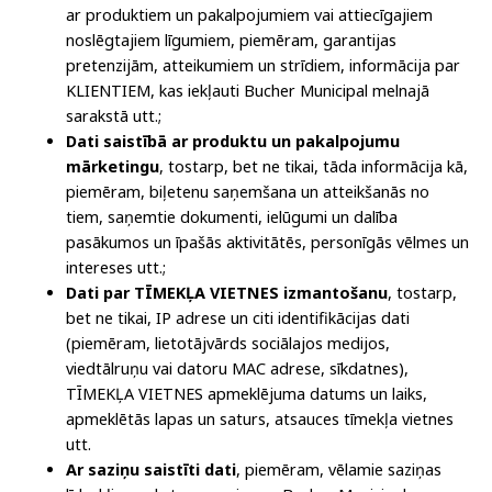
ar produktiem un pakalpojumiem vai attiecīgajiem
noslēgtajiem līgumiem, piemēram, garantijas
pretenzijām, atteikumiem un strīdiem, informācija par
KLIENTIEM, kas iekļauti Bucher Municipal melnajā
sarakstā utt.;
Dati saistībā ar produktu un pakalpojumu
mārketingu
, tostarp, bet ne tikai, tāda informācija kā,
piemēram, biļetenu saņemšana un atteikšanās no
tiem, saņemtie dokumenti, ielūgumi un dalība
pasākumos un īpašās aktivitātēs, personīgās vēlmes un
intereses utt.;
Dati par TĪMEKĻA VIETNES izmantošanu
, tostarp,
bet ne tikai, IP adrese un citi identifikācijas dati
(piemēram, lietotājvārds sociālajos medijos,
viedtālruņu vai datoru MAC adrese, sīkdatnes),
TĪMEKĻA VIETNES apmeklējuma datums un laiks,
apmeklētās lapas un saturs, atsauces tīmekļa vietnes
utt.
Ar saziņu saistīti dati
, piemēram, vēlamie saziņas