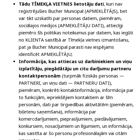
Tādu TĪMEKĻA VIETNES lietotāju dati
, kuri nav
reģistrējušies Bucher Municipal (APMEKLĒTĀJS), bet
var tikt uzskatīti par personas datiem, piemēram,
sociālajos medijos (APMEKLĒTĀJU DATI), attiecīgi
piemēro šīs politikas noteikumus par datiem, kas iegūti
no KLIENTA saistībā ar Tīmekļa vietnes izmantošanu,
pat ja Bucher Municipal parasti nav iespējams
identificēt APMEKLĒTĀJU;
Informācija, kas attiecas uz darbiniekiem un viņu
izplatītāju, piegādātāju un citu darījumu partneru
kontaktpersonām
(turpmāk fiziskās personas —
PARTNERI, un viņu dati — PARTNERU DATI),
piemēram, konkrēti kontaktinformācija, informācija par
to funkcijām, iepriekšējiem kontaktiem ar šīm
personām, dati par tirgvedības aktivitātēm (piemēram,
biļetenu saņemšana), informācija par
komercdarījumiem, pieprasījumiem, piedāvājumiem,
konkursiem, nosacījumiem un līgumiem, un informācija,
kas saistīta ar šo personu profesionālajām vai citām