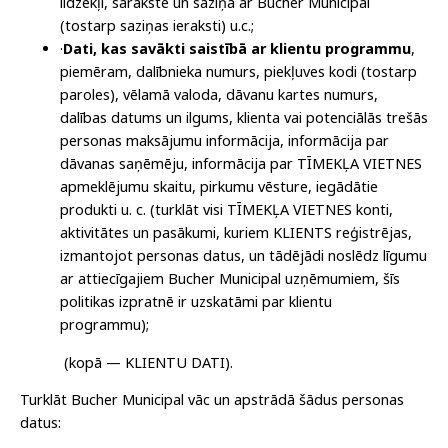
līdzekļi, sarakste un saziņa ar Bucher Municipal
(tostarp saziņas ieraksti) u.c.;
·
Dati, kas savākti saistībā ar klientu programmu
,
piemēram, dalībnieka numurs, piekļuves kodi (tostarp
paroles), vēlamā valoda, dāvanu kartes numurs,
dalības datums un ilgums, klienta vai potenciālās trešās
personas maksājumu informācija, informācija par
dāvanas saņēmēju, informācija par TĪMEKĻA VIETNES
apmeklējumu skaitu, pirkumu vēsture, iegādātie
produkti u. c. (turklāt visi TĪMEKĻA VIETNES konti,
aktivitātes un pasākumi, kuriem KLIENTS reģistrējas,
izmantojot personas datus, un tādējādi noslēdz līgumu
ar attiecīgajiem Bucher Municipal uzņēmumiem, šīs
politikas izpratnē ir uzskatāmi par klientu
programmu);
(kopā — KLIENTU DATI).
Turklāt Bucher Municipal vāc un apstrādā šādus personas
datus: