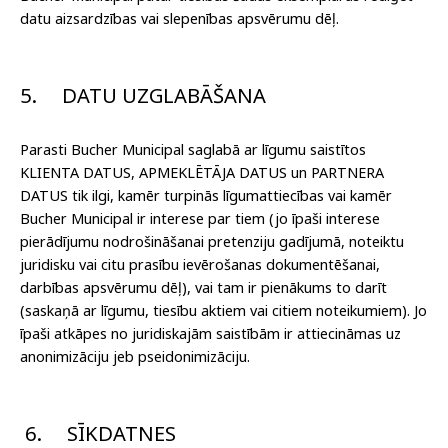
datu aizsardzības vai slepenības apsvērumu dēļ.
5.
DATU UZGLABĀŠANA
Parasti Bucher Municipal saglabā ar līgumu saistītos
KLIENTA DATUS, APMEKLĒTĀJA DATUS un PARTNERA
DATUS tik ilgi, kamēr turpinās līgumattiecības vai kamēr
Bucher Municipal ir interese par tiem (jo īpaši interese
pierādījumu nodrošināšanai pretenziju gadījumā, noteiktu
juridisku vai citu prasību ievērošanas dokumentēšanai,
darbības apsvērumu dēļ), vai tam ir pienākums to darīt
(saskaņā ar līgumu, tiesību aktiem vai citiem noteikumiem). Jo
īpaši atkāpes no juridiskajām saistībām ir attiecināmas uz
anonimizāciju jeb pseidonimizāciju.
6.
SĪKDATNES