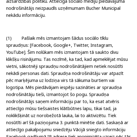
aizsardzības politiku. Attiecīgā sociālo mediju piedāvājuma
nodrošinātājs neizpaudīs uzņēmumam Bucher Municipal
nekādu informāciju.
(1) Pašlaik mēs izmantojam šādus sociālo tīklu
spraudņus: [Facebook, Google+, Twitter, Instagram,
YouTube]. Šim nolūkam mēs izmantojam tā saukto divu
klikšķu risinājumu. Tas nozīmē, ka tad, kad apmeklējat mūsu
vietni, sākotnēji spraudņu nodrošinātājiem netiek nosūtīti
nekādi personas dati. Spraudņa nodrošinātāju var atpazīt
pēc marķējuma uz lodziņa virs tā sākuma burtiem vai
logotipa. Mēs piedāvājam iespēju sazināties ar spraudņa
nodrošinātāju tieši, izmantojot šo pogu. Spraudņa
nodrošinātājs saņem informāciju par to, ka esat atvēris
attiecīgo mūsu tiešsaistes klātbūtnes lapu, tikai tad, ja
noklikšķināt uz norobežotā lauka, lai to aktivizētu. Tiek
nosūtīti arī šā paziņojuma 3. punktā minētie dati. Saskaņā ar
attiecīgo pakalpojumu sniedzēju Vācijā sniegto informāciju
Facebook gadījumā IP adrese tiek anonimizēta uzreiz pēc tās