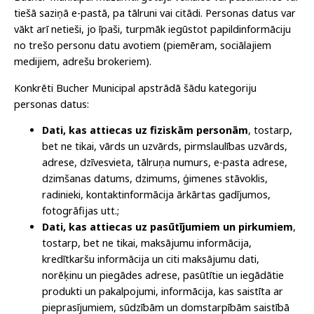
tiešā saziņā e-pastā, pa tālruni vai citādi. Personas datus var
vākt arī netieši, jo īpaši, turpmāk iegūstot papildinformāciju
no trešo personu datu avotiem (piemēram, sociālajiem
medijiem, adrešu brokeriem).
Konkrēti Bucher Municipal apstrādā šādu kategoriju
personas datus:
Dati, kas attiecas uz fiziskām personām
, tostarp,
bet ne tikai, vārds un uzvārds, pirmslaulības uzvārds,
adrese, dzīvesvieta, tālruņa numurs, e-pasta adrese,
dzimšanas datums, dzimums, ģimenes stāvoklis,
radinieki, kontaktinformācija ārkārtas gadījumos,
fotogrāfijas utt.;
Dati, kas attiecas uz pasūtījumiem un pirkumiem
,
tostarp, bet ne tikai, maksājumu informācija,
kredītkaršu informācija un citi maksājumu dati,
norēķinu un piegādes adrese, pasūtītie un iegādātie
produkti un pakalpojumi, informācija, kas saistīta ar
pieprasījumiem, sūdzībām un domstarpībām saistībā