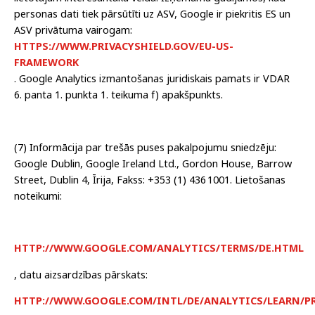
personas dati tiek pārsūtīti uz ASV, Google ir piekritis ES un
ASV privātuma vairogam:
HTTPS://WWW.PRIVACYSHIELD.GOV/EU-US-
FRAMEWORK
. Google Analytics izmantošanas juridiskais pamats ir VDAR
6. panta 1. punkta 1. teikuma f) apakšpunkts.
(7) Informācija par trešās puses pakalpojumu sniedzēju:
Google Dublin, Google Ireland Ltd., Gordon House, Barrow
Street, Dublin 4, Īrija, Fakss: +353 (1) 436
1001. Lietošanas
noteikumi:
HTTP://WWW.GOOGLE.COM/ANALYTICS/TERMS/DE.HTML
, datu aizsardzības pārskats:
HTTP://WWW.GOOGLE.COM/INTL/DE/ANALYTICS/LEARN/P