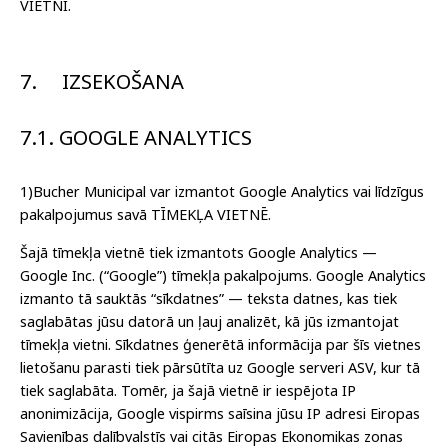
VIETNI.
7.
IZSEKOŠANA
7.1. GOOGLE ANALYTICS
1)Bucher Municipal var izmantot Google Analytics vai līdzīgus
pakalpojumus savā TĪMEKĻA VIETNĒ.
Šajā tīmekļa vietnē tiek izmantots Google Analytics —
Google Inc. (“Google”) tīmekļa pakalpojums. Google Analytics
izmanto tā sauktās “sīkdatnes” — teksta datnes, kas tiek
saglabātas jūsu datorā un ļauj analizēt, kā jūs izmantojat
tīmekļa vietni. Sīkdatnes ģenerētā informācija par šīs vietnes
lietošanu parasti tiek pārsūtīta uz Google serveri ASV, kur tā
tiek saglabāta. Tomēr, ja šajā vietnē ir iespējota IP
anonimizācija, Google vispirms saīsina jūsu IP adresi Eiropas
Savienības dalībvalstīs vai citās Eiropas Ekonomikas zonas