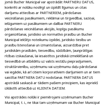
jomā Bucher Municipal var apstrādāt PARTNERU DATUS,
konkrēti ar nolūku noslēgt un izpildīt līgumus un citas
darījumu attiecības ar PARTNERIEM, pārdošanas
veicināšanas pasākumiem, reklāmai un tirgvedībai, saziņai,
ielūgumiem uz pasākumiem un dalībai PARTNERU
pārdošanas veicināšanas akcijās, kopīgu pasākumu
organizēšanai, juridisko un normatīvo prasību un Bucher
Municipal iekšējo noteikumu izpildei, juridisko tiesību un
prasību īstenošanai un izmantošanai, aizsardzībai pret
juridiskām prasībām, tiesvedību, sūdzībām, ļaunprātīgas
rīcības izskaušanai, lai iesaistītos juridiskā izmeklēšanā un
tiesvedībā un atbildētu uz valsts iestāžu pieprasījumiem,
struktūrvienību, uzņēmumu vai uzņēmumu daļu pārdošanai
vai iegādei, kā arī citiem korporatīviem darījumiem un ar tiem
saistītai PARTNERA DATU nodošanai. PARTNERA DATUS
apstrādā saskaņā ar tādiem pašiem principiem, kas iepriekš
izklāstīti attiecībā uz KLIENTA DATIEM.
Visi apstrādes nolūki ir piemērojami uzņēmumam Bucher
Municipal, t. i., ne tikai tam uzņēmumam vai Bucher Municipal