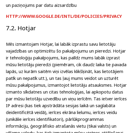
un paziņojums par datu aizsardzību
HTTP://WWW.GOOGLE.DE/INTL/DE/POLICIES/PRIVACY
7.2.
Hotjar
Mēs izmantojam Hotjar, lai labāk izprastu savu lietotāju
vajadzības un optimizētu šo pakalpojumu un pieredzi. Hotjar
ir tehnoloģiju pakalpojums, kas palīdz mums labāk izprast
mūsu lietotāju pieredzi (piemēram, cik daudz laika tie pavada
lapās, uz kurām saitēm viņi izvēlas klikšķināt, kas lietotājiem
patīk un nepatīk utt.), un tas ļauj mums veidot un uzturēt
mūsu pakalpojumus, izmantojot lietotāju atsauksmes. Hotjar
izmanto sīkdatnes un citas tehnoloģijas, lai apkopotu datus
par mūsu lietotāju uzvedību un viņu ierīcēm. Tas ietver ierīces
IP adresi (kas tiek apstrādāta sesijas laikā un saglabāta
deidentificētā veidā), ierīces ekrāna lielumu, ierīces veidu
(unikālie ierīces identifikatori), pārlūkprogrammas
informāciju, ģeogrāfisko atrašanās vietu (tikai valsts) un
vēlamo valodu, kas tiek izmantota mūsu vietnes attēlošanai.