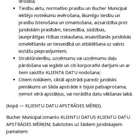
drošība;
Tiesību aktu, normatīvo prasību un Bucher Municipal
iekšējo noteikumu ievērošana, likumīgo tiesību un
prasību īstenošana un izmantošana, aizsardzība pret
juridiskām prasībām, tiesvedība, sūdzības,
ļaunprātīgas rīcības izskaušana, iesaistīšanās juridiskās
izmeklēšanās un tiesvedībā un atbildēšana uz valsts
iestāžu pieprasījumiem;
Struktūrvienību, uzņēmumu vai uzņēmumu daļu
pārdošana vai iegāde un citi korporatīvi darījumi un ar
tiem saistīto KLIENTA DATU nodošana;
Citiem nolūkiem, ciktāl apstrādi paredz juridisks
pienākums un šāda apstrāde ir bijusi pašsaprotama,
ņemot vērā apstākļus, vai norādīta datu vākšanas laikā.
(kopā — KLIENTU DATU APSTRĀDES MĒRĶI).
Bucher Municipal izmanto KLIENTU DATUS KLIENTU DATU
APSTRĀDES MĒRĶIM, balstoties uz šādiem juridiskajiem
pamatiem: