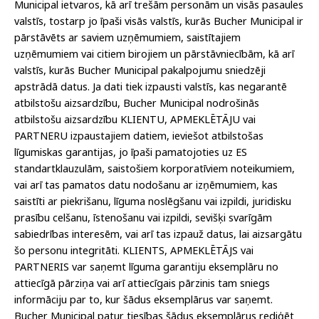
Municipal ietvaros, kā arī trešām personām un visās pasaules
valstīs, tostarp jo īpaši visās valstīs, kurās Bucher Municipal ir
pārstāvēts ar saviem uzņēmumiem, saistītajiem
uzņēmumiem vai citiem birojiem un pārstāvniecībām, kā arī
valstīs, kurās Bucher Municipal pakalpojumu sniedzēji
apstrādā datus. Ja dati tiek izpausti valstīs, kas negarantē
atbilstošu aizsardzību, Bucher Municipal nodrošinās
atbilstošu aizsardzību KLIENTU, APMEKLĒTĀJU vai
PARTNERU izpaustajiem datiem, ieviešot atbilstošas
līgumiskas garantijas, jo īpaši pamatojoties uz ES
standartklauzulām, saistošiem korporatīviem noteikumiem,
vai arī tas pamatos datu nodošanu ar izņēmumiem, kas
saistīti ar piekrišanu, līguma noslēgšanu vai izpildi, juridisku
prasību celšanu, īstenošanu vai izpildi, sevišķi svarīgām
sabiedrības interesēm, vai arī tas izpauž datus, lai aizsargātu
šo personu integritāti. KLIENTS, APMEKLĒTĀJS vai
PARTNERIS var saņemt līguma garantiju eksemplāru no
attiecīgā pārziņa vai arī attiecīgais pārzinis tam sniegs
informāciju par to, kur šādus eksemplārus var saņemt.
Bucher Municipal patur tiesības šādus eksemplārus rediģēt