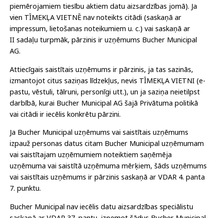
piemērojamiem tiesību aktiem datu aizsardzības jomā). Ja
vien TĪMEKĻA VIETNĒ nav noteikts citādi (saskaņā ar
impressum, lietošanas noteikumiem u. c.) vai saskaņā ar
II sadaļu turpmāk, pārzinis ir uzņēmums Bucher Municipal
AG.
Attiecīgais saistītais uzņēmums ir pārzinis, ja tas sazinās,
izmantojot citus saziņas līdzekļus, nevis TĪMEKĻA VIETNI (e-
pastu, vēstuli, tālruni, personīgi utt.), un ja saziņa neietilpst
darbībā, kurai Bucher Municipal AG šajā Privātuma politikā
vai citādi ir iecēlis konkrētu pārzini.
Ja Bucher Municipal uzņēmums vai saistītais uzņēmums
izpauž personas datus citam Bucher Municipal uzņēmumam
vai saistītajam uzņēmumiem noteiktiem saņēmēja
uzņēmuma vai saistītā uzņēmuma mērķiem, šāds uzņēmums
vai saistītais uzņēmums ir pārzinis saskaņā ar VDAR 4. panta
7. punktu.
Bucher Municipal nav iecēlis datu aizsardzības speciālistu
saskaņā ar VDAR 37. pantu, izņemot šādus Bucher Municipal