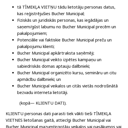
tā TĪMEKĻA VIETŅU tādu lietotāju personas datus,
kas reģistrējušies Bucher Municipal;
Fiziskās un juridiskās personas, kas iegādājas un
saņem/gūst labumu no Bucher Municipal precēm un
pakalpojumiem;
Potenciālie vai faktiskie Bucher Municipal preču un
pakalpojumu klienti;
Bucher Municipal apkārtraksta saņēmēji;
Bucher Municipal veikto izpētes kampaņu un
sabiedriskās domas aptauju dalībnieki;
Bucher Municipal organizēto kursu, semināru un citu
apmācību dalībnieki; un
Bucher Municipal veikalos un citās vietās nodrošinātā
bezvadu interneta lietotāji.
(kopā— KLIENTU DATI).
KLIENTU personas dati parasti tiek vākti tieši TĪMEKĻA
VIETNES lietošanas gaitā, attiecīgi Bucher Municipal vai
Bucher Municipal mazumtirgotāju veikalos vai pasākumos vai