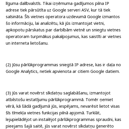
līguma dalībvalstīs. Tikai izņēmuma gadījumos pilna IP
adrese tiek pārsūtīta uz Google serveri ASV, kur tā tiek
saīsināta. Šīs vietnes operatora uzdevumā Google izmantos
šo informāciju, lai analizētu, kā jūs izmantojat vietni,
apkopotu pārskatus par darbībām vietnē un sniegtu vietnes
operatoram turpmākus pakalpojumus, kas saistīti ar vietnes
un interneta lietošanu.
(2) Jūsu pārlūkprogrammas sniegtā IP adrese, kas ir daļa no
Google Analytics, netiek apvienota ar citiem Google datiem.
(3) Jūs varat novērst sīkdatņu saglabāšanu, izmantojot
atbilstošu iestatījumu pārlūkprogrammā. Tomēr ņemiet
vērā, kā šādā gadījumā jūs, iespējams, nevarēsit lietot visas
šīs tīmekļa vietnes funkcijas pilnā apjomā. Turklāt,
lejupielādējot un instalējot pārlūkprogrammas spraudni, kas
pieejams šajā saitē, jūs varat novērst sīkdatņu ģenerēto