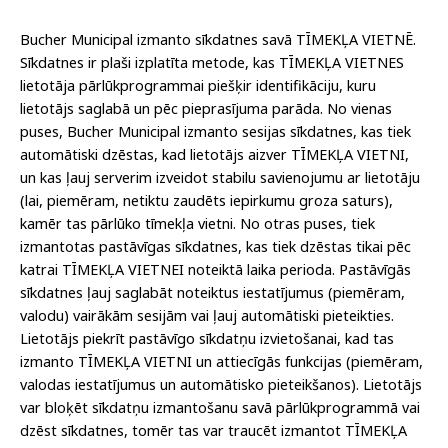
Bucher Municipal izmanto sīkdatnes savā TĪMEKĻA VIETNĒ.
Sīkdatnes ir plaši izplatīta metode, kas TĪMEKĻA VIETNES
lietotāja pārlūkprogrammai piešķir identifikāciju, kuru
lietotājs saglabā un pēc pieprasījuma parāda. No vienas
puses, Bucher Municipal izmanto sesijas sīkdatnes, kas tiek
automātiski dzēstas, kad lietotājs aizver TĪMEKĻA VIETNI,
un kas ļauj serverim izveidot stabilu savienojumu ar lietotāju
(lai, piemēram, netiktu zaudēts iepirkumu groza saturs),
kamēr tas pārlūko tīmekļa vietni. No otras puses, tiek
izmantotas pastāvīgas sīkdatnes, kas tiek dzēstas tikai pēc
katrai TĪMEKĻA VIETNEI noteiktā laika perioda. Pastāvīgās
sīkdatnes ļauj saglabāt noteiktus iestatījumus (piemēram,
valodu) vairākām sesijām vai ļauj automātiski pieteikties.
Lietotājs piekrīt pastāvīgo sīkdatņu izvietošanai, kad tas
izmanto TĪMEKĻA VIETNI un attiecīgās funkcijas (piemēram,
valodas iestatījumus un automātisko pieteikšanos). Lietotājs
var bloķēt sīkdatņu izmantošanu savā pārlūkprogrammā vai
dzēst sīkdatnes, tomēr tas var traucēt izmantot TĪMEKĻA