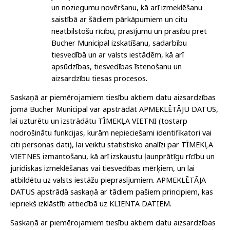
un noziegumu novēršanu, kā arī izmeklēšanu
saistībā ar šādiem pārkāpumiem un citu
neatbilstošu rīcību, prasījumu un prasību pret
Bucher Municipal izskatīšanu, sadarbību
tiesvedībā un ar valsts iestādēm, kā arī
apsūdzības, tiesvedības īstenošanu un
aizsardzību tiesas procesos.
Saskaņā ar piemērojamiem tiesību aktiem datu aizsardzības
jomā Bucher Municipal var apstrādāt APMEKLĒTĀJU DATUS,
lai uzturētu un izstrādātu TĪMEKĻA VIETNI (tostarp
nodrošinātu funkcijas, kurām nepieciešami identifikatori vai
citi personas dati), lai veiktu statistisko analīzi par TĪMEKĻA
VIETNES izmantošanu, kā arī izskaustu ļaunprātīgu rīcību un
juridiskas izmeklēšanas vai tiesvedības mērķiem, un lai
atbildētu uz valsts iestāžu pieprasījumiem. APMEKLĒTĀJA
DATUS apstrādā saskaņā ar tādiem pašiem principiem, kas
iepriekš izklāstīti attiecībā uz KLIENTA DATIEM.
Saskaņā ar piemērojamiem tiesību aktiem datu aizsardzības