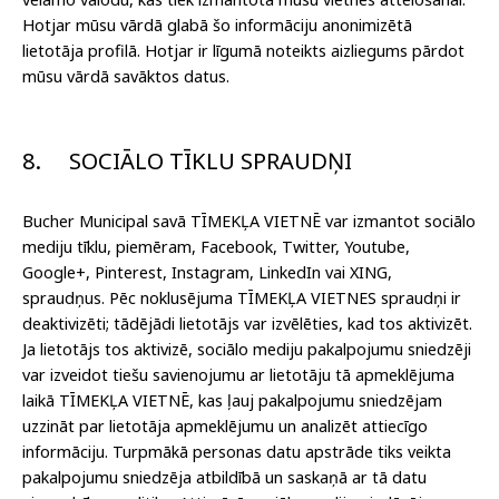
Hotjar mūsu vārdā glabā šo informāciju anonimizētā
lietotāja profilā. Hotjar ir līgumā noteikts aizliegums pārdot
mūsu vārdā savāktos datus.
8.
SOCIĀLO TĪKLU SPRAUDŅI
Bucher Municipal savā TĪMEKĻA VIETNĒ var izmantot sociālo
mediju tīklu, piemēram, Facebook, Twitter, Youtube,
Google+, Pinterest, Instagram, LinkedIn vai XING,
spraudņus. Pēc noklusējuma TĪMEKĻA VIETNES spraudņi ir
deaktivizēti; tādējādi lietotājs var izvēlēties, kad tos aktivizēt.
Ja lietotājs tos aktivizē, sociālo mediju pakalpojumu sniedzēji
var izveidot tiešu savienojumu ar lietotāju tā apmeklējuma
laikā TĪMEKĻA VIETNĒ, kas ļauj pakalpojumu sniedzējam
uzzināt par lietotāja apmeklējumu un analizēt attiecīgo
informāciju. Turpmākā personas datu apstrāde tiks veikta
pakalpojumu sniedzēja atbildībā un saskaņā ar tā datu