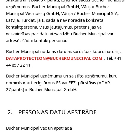
uzņēmumus: Bucher Municipal GmbH, Vācija/ Bucher
Municipal Wernberg GmbH, Vācija / Bucher Municipal SIA,
Latvija. Turklāt, ja II sadaļā nav norādīta konkrēta
kontaktpersona, visus jautājumus, pretenzijas vai
neskaidrības par datu aizsardzību Bucher Municipal var
adresēt šādai kontaktpersonai:
Bucher Municipal noda
ļ
as datu aizsardz
ī
bas koordinators,
,
DATAPROTECTION@BUCHERMUNICIPAL.COM
, Tel. +41
44 857 22 11.
Bucher Municipal uzņēmumu un saistīto uzņēmumu, kuru
domicils ir attiecīgi ārpus ES vai EEZ, pārstāvis (VDAR
27.pants) ir Bucher Municipal GmbH.
2.
PERSONAS DATU APSTRĀDE
Bucher Municipal vāc un apstrādā