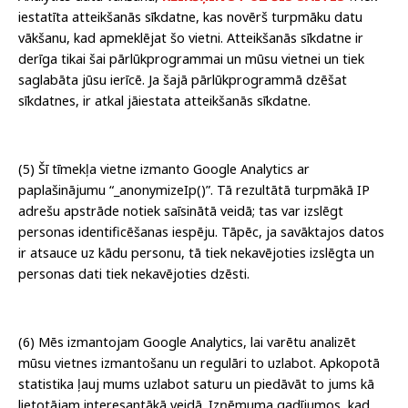
iestatīta atteikšanās sīkdatne, kas novērš turpmāku datu
vākšanu, kad apmeklējat šo vietni.
Atteikšanās sīkdatne ir
derīga tikai šai pārlūkprogrammai un mūsu vietnei un tiek
saglabāta jūsu ierīcē. Ja šajā pārlūkprogrammā dzēšat
sīkdatnes, ir atkal jāiestata atteikšanās sīkdatne.
(5) Šī tīmekļa vietne izmanto Google Analytics ar
paplašinājumu “_anonymizeIp()”. Tā rezultātā turpmākā IP
adrešu apstrāde notiek saīsinātā veidā; tas var izslēgt
personas identificēšanas iespēju. Tāpēc, ja savāktajos datos
ir atsauce uz kādu personu, tā tiek nekavējoties izslēgta un
personas dati tiek nekavējoties dzēsti.
(6) Mēs izmantojam Google Analytics, lai varētu analizēt
mūsu vietnes izmantošanu un regulāri to uzlabot. Apkopotā
statistika ļauj mums uzlabot saturu un piedāvāt to jums kā
lietotājam interesantākā veidā. Izņēmuma gadījumos, kad