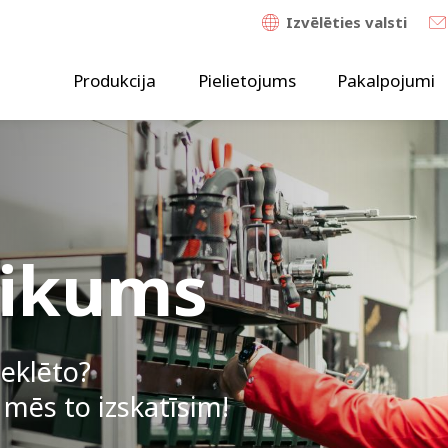
Izvēlēties valsti
Produkcija
Pielietojums
Pakalpojumi
eikums
eklēto?
mēs to izskatīsim!