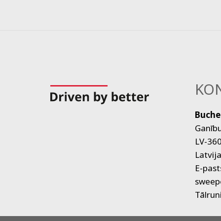
KON
Buche
Ganību
LV-360
Latvij
E-past
sweep
Tālrun