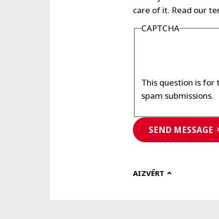
care of it. Read our t
CAPTCHA
This question is fo
spam submissions.
SEND MESSAGE
AIZVĒRT