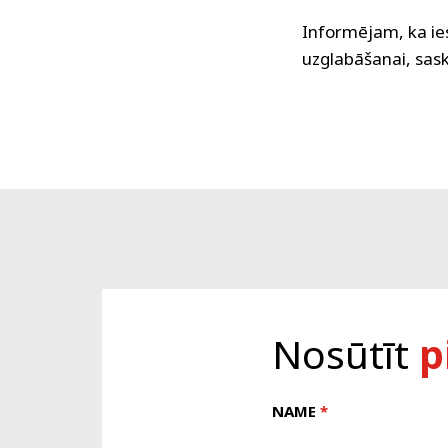
Informējam, ka ies
uzglabāšanai, sa
Nosūtīt
p
NAME