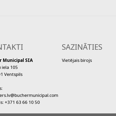
TAKTI
SAZINĀTIES
r Municipal SIA
Vietējais birojs
 iela 105
1 Ventspils
a
s:
ers.lv@buchermunicipal.com
is:
+371 63 66 10 50