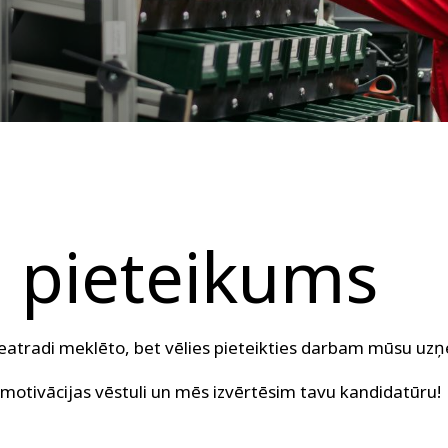
s
pieteikums
atradi meklēto, bet vēlies pieteikties darbam mūsu u
motivācijas vēstuli un mēs izvērtēsim tavu kandidatūru!