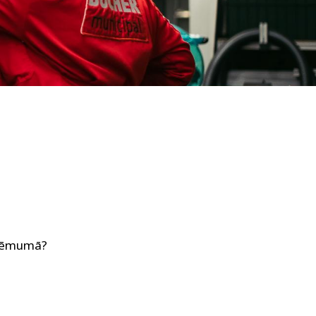
zņēmumā?