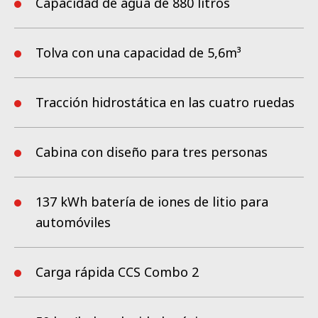
Capacidad de agua de 880 litros
refiere a rendimiento y alcance.
adicionales, eliminando los interruptores innecesarios en la
cabina y dejando al conductor concentrado en el trabajo que
tiene por delante.
Tolva con una capacidad de 5,6m³
Al activar la función de limpieza automática EasyClean, el
soplador, la pantalla del filtro, el depósito de agua sucia, las
Tracción hidrostática en las cuatro ruedas
paredes laterales y otros puntos de suciedad de difícil acceso
se rocían mediante las boquillas de limpieza. Así, la máquina
queda perfectamente limpia en tan solo unos minutos.
Cabina con diseño para tres personas
137 kWh batería de iones de litio para
automóviles
Carga rápida CCS Combo 2