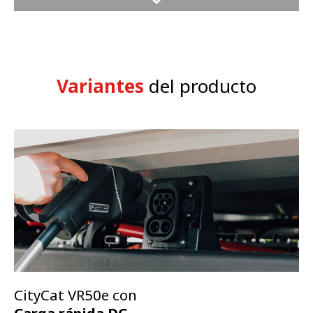
Tolva
Comodidad del operario
Variantes
del producto
Funcionamiento Smart-Con
Pantalla táctil CSense
Limpieza
Conectividad
CityCat VR50e con