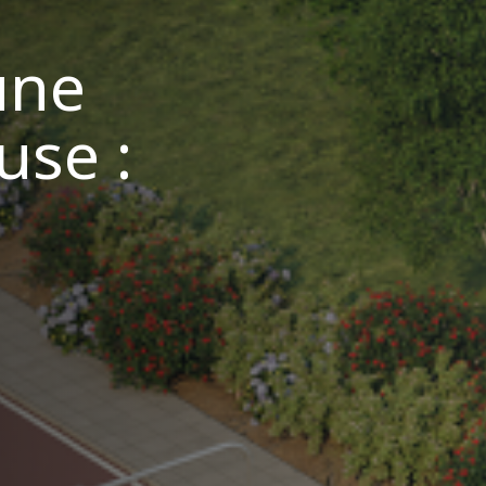
une
use :