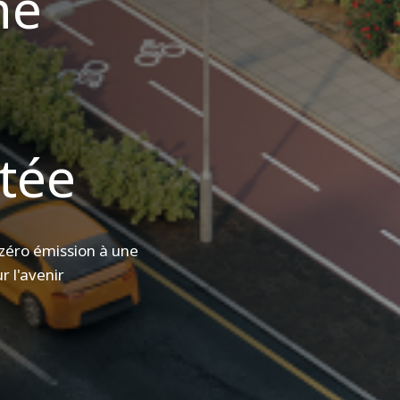
ne
tée
zéro émission à une
 l'avenir