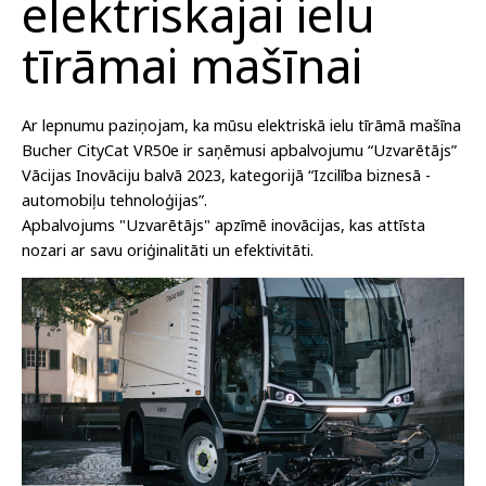
elektriskajai ielu
tīrāmai mašīnai
Ar lepnumu paziņojam, ka mūsu elektriskā ielu tīrāmā mašīna
Bucher CityCat VR50e ir saņēmusi apbalvojumu “Uzvarētājs”
Vācijas Inovāciju balvā 2023, kategorijā “Izcilība biznesā -
automobiļu tehnoloģijas”.
Apbalvojums "Uzvarētājs" apzīmē inovācijas, kas attīsta
nozari ar savu oriģinalitāti un efektivitāti.