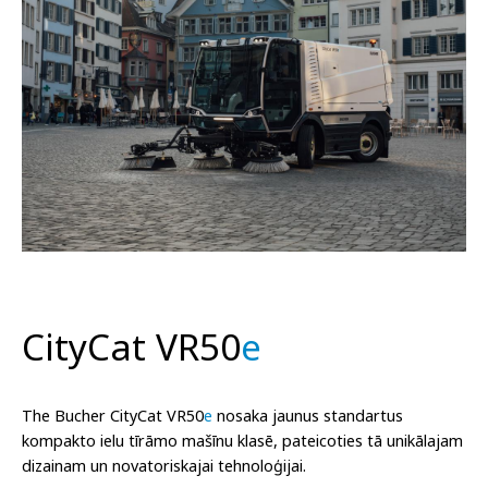
CityCat VR50
e
The Bucher CityCat VR50
e
nosaka jaunus standartus
kompakto ielu tīrāmo mašīnu klasē, pateicoties tā unikālajam
dizainam un novatoriskajai tehnoloģijai.