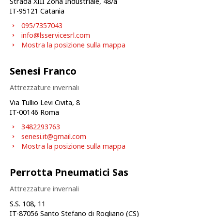
Strada XIII Zona Industriale, 48/a
IT-
95121
Catania
095/7357043
info@lsservicesrl.com
Mostra la posizione sulla mappa
Senesi Franco
Attrezzature invernali
Via Tullio Levi Civita, 8
IT-
00146
Roma
3482293763
senesi.it@gmail.com
Mostra la posizione sulla mappa
Perrotta Pneumatici Sas
Attrezzature invernali
S.S. 108, 11
IT-
87056
Santo Stefano di Rogliano (CS)