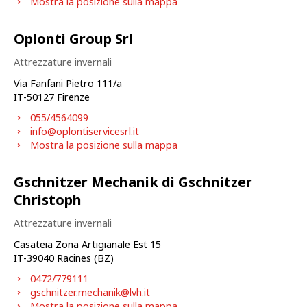
Mostra la posizione sulla mappa
Oplonti Group Srl
Attrezzature invernali
Via Fanfani Pietro 111/a
IT-
50127
Firenze
055/4564099
info@oplontiservicesrl.it
Mostra la posizione sulla mappa
Gschnitzer Mechanik di Gschnitzer
Christoph
Attrezzature invernali
Casateia Zona Artigianale Est 15
IT-
39040
Racines (BZ)
0472/779111
gschnitzer.mechanik@lvh.it
Mostra la posizione sulla mappa