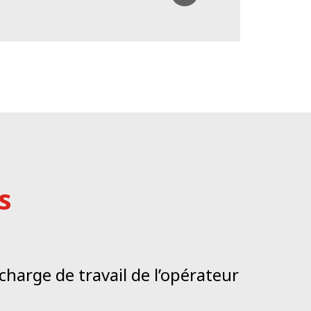
er les procédures opérationnelles. La qualité de
 partout via une simple connexion Internet ; l’ensemble
il Web. Une analyse en temps réel des conditions
u responsable de service toutes les données nécessaires
s
charge de travail de l’opérateur