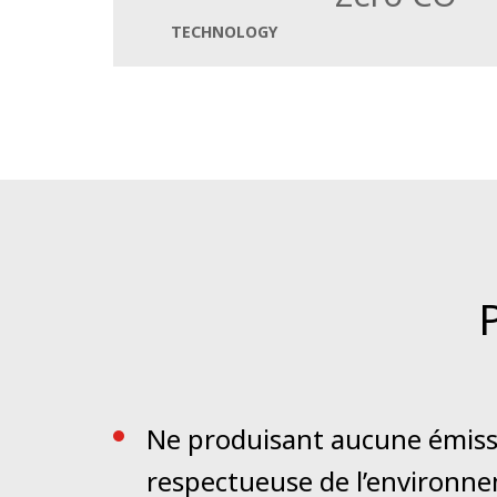
Cet outillage permet de réduire la charge de
TECHNOLOGY
l’entretien hivernal des routes est amélio
de l’outillage utilisé pour la gestion des s
météorologiques, ainsi que des études télé
afin d’élaborer une mission précise d’entret
Ne produisant aucune émissio
respectueuse de l’environn