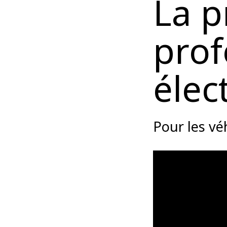
La 
p
rof
élec
Pour les vé