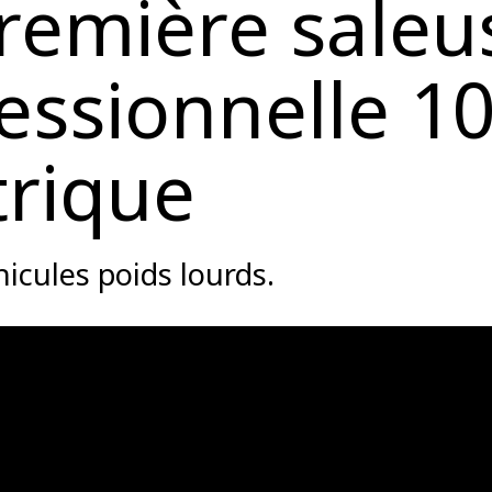
première
saleu
essionnelle 1
trique
hicules poids lourds.