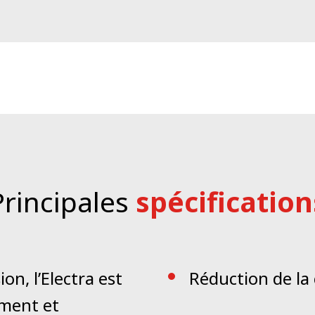
 travail de l’opérateur tout en lui permettant de respect
rée grâce à la collaboration homme-machine.
Accessible de
ervices hivernaux est disponible via un seul et même porta
métriques et de la morphologie de la route fournissent a
ien hivernal, partout et à tout moment.
Principales
spécification
n, l’Electra est
Réduction de la 
ement et