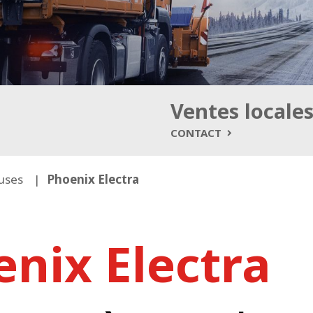
Ventes locale
CONTACT
uses
Phoenix Electra
nix Electra