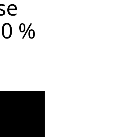
se
00 %