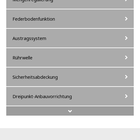
Federbodenfunktion
Austragssystem
Rührwelle
Sicherheitsabdeckung
Dreipunkt-Anbauvorrichtung
Eigene Hydraulikversorgung