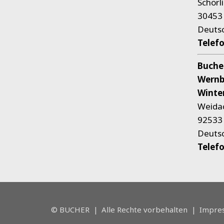
Schörl
30453
Deuts
Telef
Buche
Wernb
Winte
Weida
92533 
Deuts
Telef
© BUCHER
|
Alle Rechte vorbehalten
|
Impre