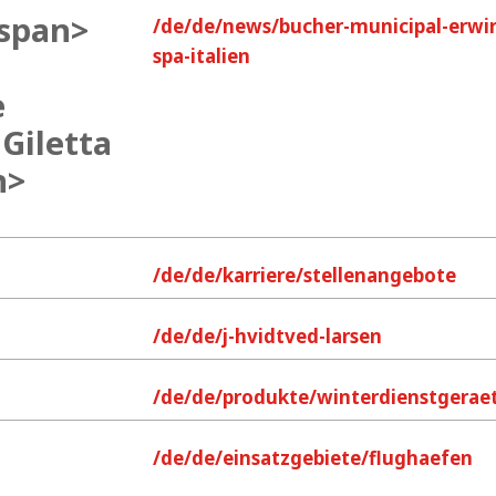
<span>
/de/de/news/bucher-municipal-erwirbt
spa-italien
e
 Giletta
n>
/de/de/karriere/stellenangebote
/de/de/j-hvidtved-larsen
/de/de/produkte/winterdienstgerae
/de/de/einsatzgebiete/flughaefen