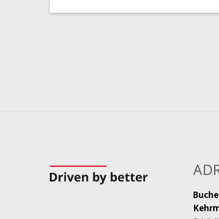
ADR
Buche
Kehrm