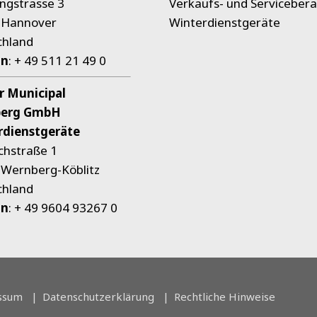
ingstrasse 3
Verkaufs- und Servicebera
 Hannover
Winterdienstgeräte
chland
on
:
+ 49 511 21 49 0
r Municipal
erg GmbH
rdienstgeräte
chstraße 1
Wernberg-Köblitz
chland
on
:
+ 49 9604 93267 0
ssum
Datenschutzerklärung
Rechtliche Hinweise