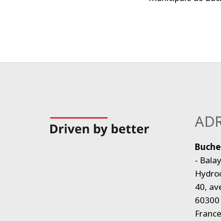
ADR
Buche
- Bala
Hydroc
40, a
60300 
Franc