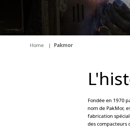
Home
Pakmor
L'his
Fondée en 1970 pa
nom de PakMor, est
fabrication spécia
des compacteurs de