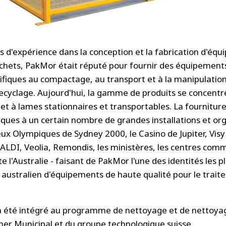
s d'expérience dans la conception et la fabrication d'éq
chets, PakMor était réputé pour fournir des équipements
ifiques au compactage, au transport et à la manipulation 
ecyclage. Aujourd'hui, la gamme de produits se concentre
et à lames stationnaires et transportables. La fournitu
iques à un certain nombre de grandes installations et org
Jeux Olympiques de Sydney 2000, le Casino de Jupiter, Visy
LDI, Veolia, Remondis, les ministères, les centres comm
e l'Australie - faisant de PakMor l'une des identités les 
 australien d'équipements de haute qualité pour le trai
 été intégré au programme de nettoyage et de nettoyage
her Municipal et du groupe technologique suisse.