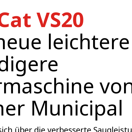
Cat VS20
neue leichter
digere
rmaschine vo
er Municipal
sich über die verbesserte Saugleistu