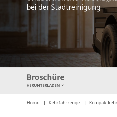
bei der Stadtreinigung
bei der Stadtreinigung
bei der Stadtreinigung
Broschüre
HERUNTERLADEN
Home
Kehrfahrzeuge
Kompaktkehr