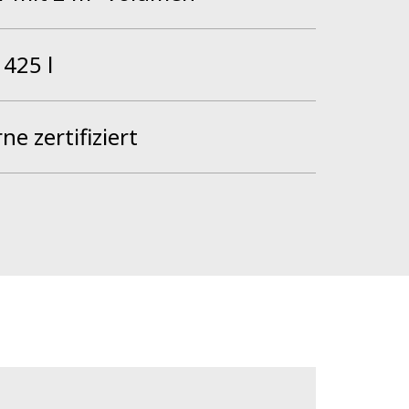
425 l
e zertifiziert