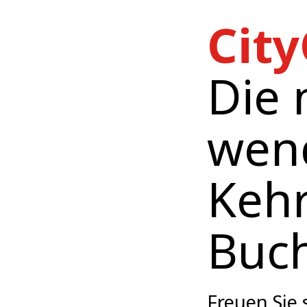
City
Die 
wen
Keh
Buch
Freuen Sie 