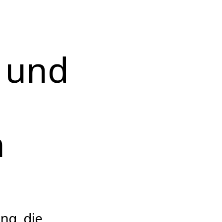
e und
n
ng, die