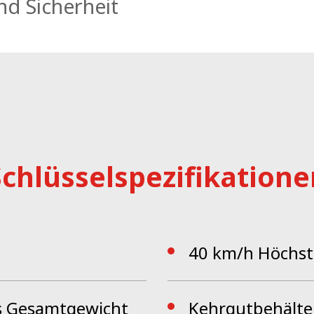
d Sicherheit
in zu den grössten Flächen alles effizient und kostengün
PS getestete Aluminium-Fahrerkabine und die Einzelradau
d durch eine einfache Benutzeroberfläche und ein Einh
Steuerung lässt den Fahrer in eine neue, intuitive Bedie
 Bedienung zweitrangig wird.
Schlüsselspezifikatione
40 km/h Höchst
ges Gesamtgewicht
Kehrgutbehälte