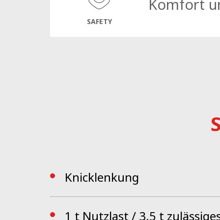
Komfort un
Fahrzeug von den engsten Durchgängen bis h
SAFETY
Die völlig neue ergonomisch gestaltete, RO
mühelose Handhabung der Kehrmaschine wir
CSense-Touchdisplay unterstützte Smart-Con-
er vor sich hat, konzentrieren kann und die
Knicklenkung
1 t Nutzlast / 3.5 t zulässi