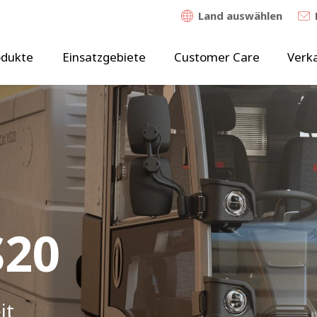
Land auswählen
odukte
Einsatzgebiete
Customer Care
Verk
S20
S20
S20
it
it
it