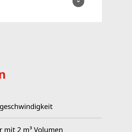
stig reinigen.
fhängung bieten ein einzigartiges Fahrerlebnis. Die
andbedienungskonzept gewährleistet. Die durch ein
nungswelt eintauchen, in der er sich auf die Arbeit, die
n
geschwindigkeit
r mit 2 m³ Volumen