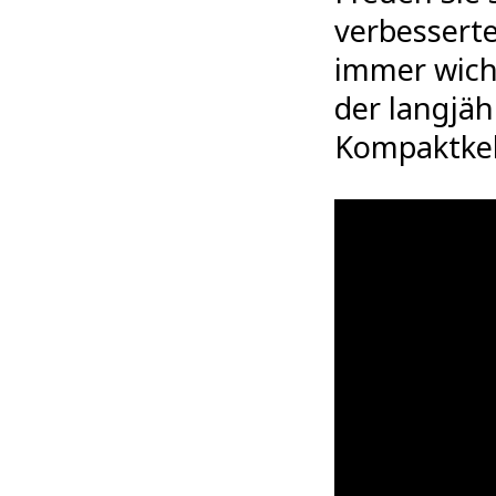
verbessert
immer wich
der langjäh
Kompaktke