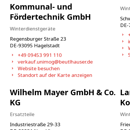
Kommunal- und
Win
Fördertechnik GmbH
Sch
DE-
Winterdienstgeräte
Regensburger Straße 23
DE-
93095
Hagelstadt
+49 09453 991 110
verkauf.unimog@beutlhauser.de
Website besuchen
Standort auf der Karte anzeigen
Wilhelm Mayer GmbH & Co.
La
KG
K
Ersatzteile
Win
Industriestraße 29-33
Frie