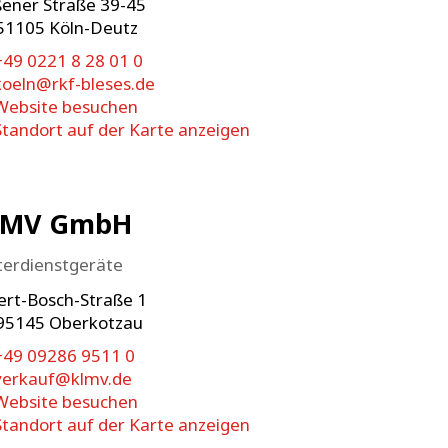
ßener Straße 39-45
51105
Köln-Deutz
+49 0221 8 28 01 0
koeln@rkf-bleses.de
Website besuchen
Standort auf der Karte anzeigen
LMV GmbH
terdienstgeräte
ert-Bosch-Straße 1
95145
Oberkotzau
+49 09286 9511 0
verkauf@klmv.de
Website besuchen
Standort auf der Karte anzeigen