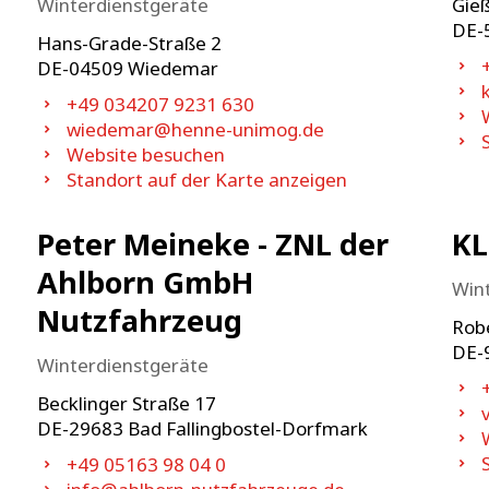
Winterdienstgeräte
Gie
DE-
Hans-Grade-Straße 2
DE-
04509
Wiedemar
+49 034207 9231 630
wiedemar@henne-unimog.de
Website besuchen
Standort auf der Karte anzeigen
Peter Meineke - ZNL der
K
Ahlborn GmbH
Win
Nutzfahrzeug
Rob
DE-
Winterdienstgeräte
Becklinger Straße 17
DE-
29683
Bad Fallingbostel-Dorfmark
+49 05163 98 04 0