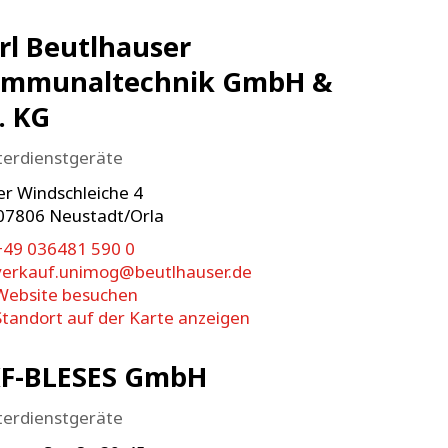
rl Beutlhauser
mmunaltechnik GmbH &
. KG
terdienstgeräte
er Windschleiche 4
07806
Neustadt/Orla
+49 036481 590 0
verkauf.unimog@beutlhauser.de
Website besuchen
Standort auf der Karte anzeigen
F-BLESES GmbH
terdienstgeräte