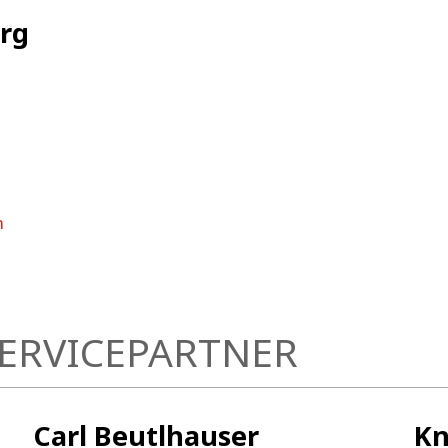
rg
m
SERVICEPARTNER
Carl Beutlhauser
Kn