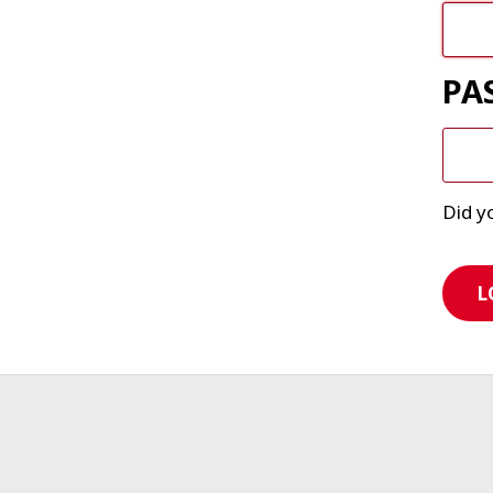
PA
Did y
L