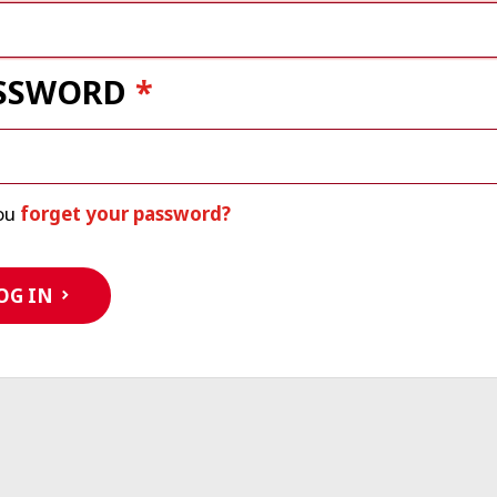
SSWORD
ou
forget your password?
OG IN