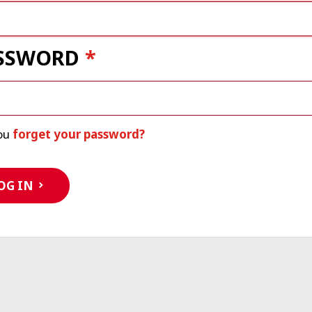
SSWORD
ou
forget your password?
OG IN