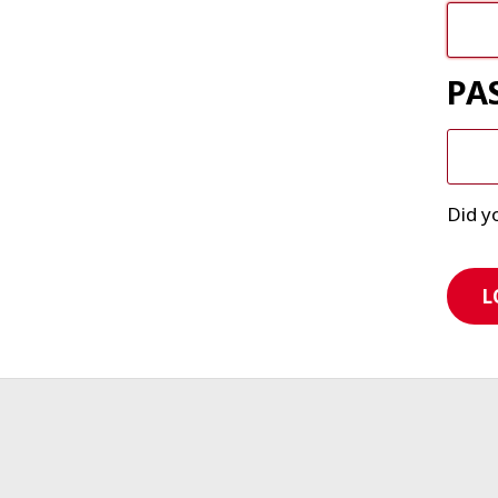
PA
Did y
L