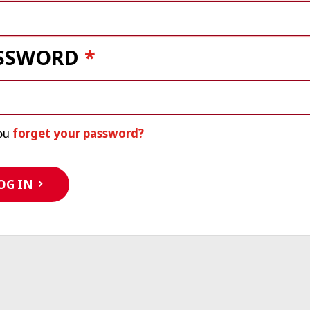
SSWORD
ou
forget your password?
OG IN