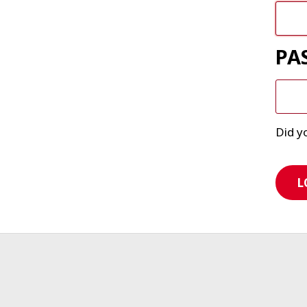
PA
Did y
L