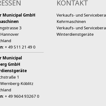
ESSEN
KONTAKT
r Municipal
GmbH
Verkaufs- und Servicebera
aschinen
Kehrmaschinen
ingstrasse 3
Verkaufs- und Servicebera
 Hannover
Winterdienstgeräte
chland
on
:
+ 49 511 21 49 0
r Municipal
erg GmbH
rdienstgeräte
chstraße 1
Wernberg-Köblitz
chland
on
:
+ 49 9604 93267 0