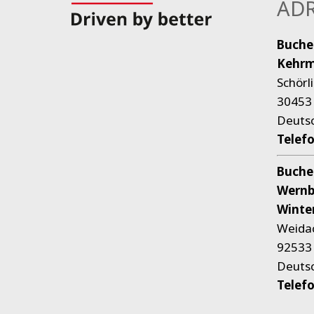
ADR
Buche
Kehrm
Schörl
30453
Deuts
Telef
Buche
Wernb
Winte
Weida
92533 
Deuts
Telef