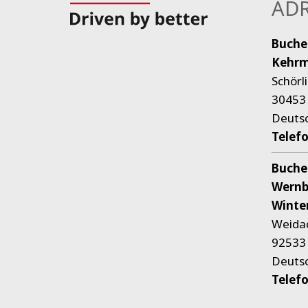
ADR
Buche
Kehrm
Schörl
30453
Deuts
Telef
Buche
Wernb
Winte
Weida
92533 
Deuts
Telef