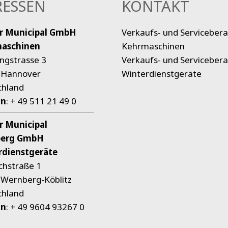
ESSEN
KONTAKT
r Municipal
GmbH
Verkaufs- und Servicebera
aschinen
Kehrmaschinen
ingstrasse 3
Verkaufs- und Servicebera
 Hannover
Winterdienstgeräte
chland
on
:
+ 49 511 21 49 0
r Municipal
erg GmbH
rdienstgeräte
chstraße 1
Wernberg-Köblitz
chland
on
:
+ 49 9604 93267 0