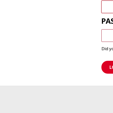
PA
Did y
L