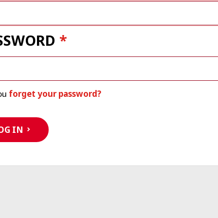
SSWORD
ou
forget your password?
OG IN