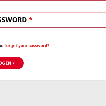
SSWORD
ou
forget your password?
OG IN