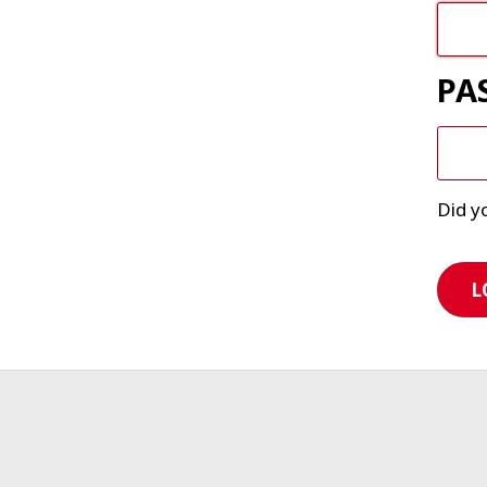
PA
Did y
L